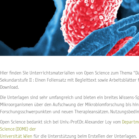
Hier finden Sie Unterrichtsmaterialien von Open Science zum Thema "D
Sekundarstufe II : Einen Foliensatz mit Begleittext sowie Arbeitsblätter
Download.
Die Unterlagen sind sehr umfangreich und bieten ein breites Wissens-
Mikroorganismen über den Aufschwung der Mikrobiomforschung bis hin 
Forschungsschwerpunkten und neuen Therapieansätzen. Nutzungsbedin
Open Science bedankt sich bei Univ.-Prof.Dr. Alexander Loy vom
Departme
Science (DOME) der
Universität Wien
für die Unterstützung beim Erstellen der Unterlagen.