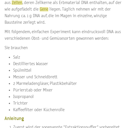
aus
Zellen
, deren Zellkerne als Erbmaterial DNA enthalten, auf der
wie aufgefädelt die
Gene
liegen. Täglich nehmen wir mit der
Nahrung ca. 1 g DNA auf, die im Magen in einzelne, winzige
Bausteine zerlegt wird.
Mit folgendem, einfachen Experiment kann eindrucksvoll DNA aus
verschiedenen Obst- und Gemüsesorten gewonnen werden:
Sie brauchen
Salz
Destilliertes Wasser
Spülmittel
Messer und Schneidbrett
2 Marmeladengläser, Plastikbehälter
Pürierstab oder Mixer
Isopropanol
Trichter
Kaffeefilter oder Küchenrolle
Anleitung
Zuerst wird der sogenannte "Extraktionspuffer" vorbereitet,