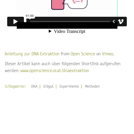
Anleitung zur DNA Extraktion
from
Open Science
on
Vimeo
.
Dieser Artikel kann auch über folgenden Shortlink aufgerufen
werden:
www.openscience.or.at/dnaextraktion
Schlagwörter:
DNA
Erbgut
Experimente
Methoden