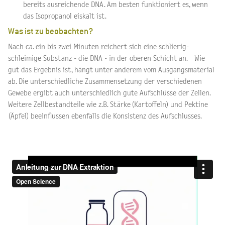
bereits ausreichende DNA. Am besten funktioniert es, wenn
das Isopropanol eiskalt ist.
Was ist zu beobachten?
Nach ca. ein bis zwei Minuten reichert sich eine schlierig-
schleimige Substanz - die DNA - in der oberen Schicht an. Wie
gut das Ergebnis ist, hängt unter anderem vom Ausgangsmaterial
ab. Die unterschiedliche Zusammensetzung der verschiedenen
Gewebe ergibt auch unterschiedlich gute Aufschlüsse der Zellen.
Weitere Zellbestandteile wie z.B. Stärke (Kartoffeln) und Pektine
(Äpfel) beeinflussen ebenfalls die Konsistenz des Aufschlusses.