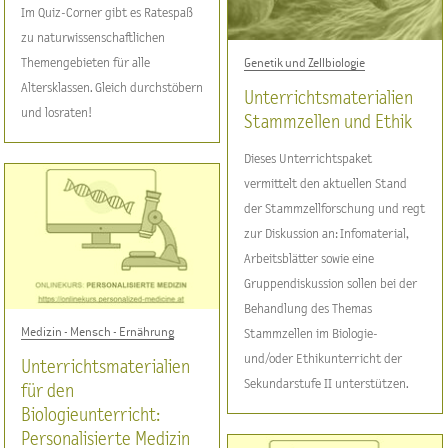
Im Quiz-Corner gibt es Ratespaß
zu naturwissenschaftlichen
Themengebieten für alle
Genetik und Zellbiologie
Altersklassen. Gleich durchstöbern
Unterrichtsmaterialien
und losraten!
Stammzellen und Ethik
Dieses Unterrichtspaket
vermittelt den aktuellen Stand
der Stammzellforschung und regt
zur Diskussion an: Infomaterial,
Arbeitsblätter sowie eine
Gruppendiskussion sollen bei der
Behandlung des Themas
Medizin - Mensch - Ernährung
Stammzellen im Biologie-
und/oder Ethikunterricht der
Unterrichtsmaterialien
Sekundarstufe II unterstützen.
für den
Biologieunterricht:
Personalisierte Medizin