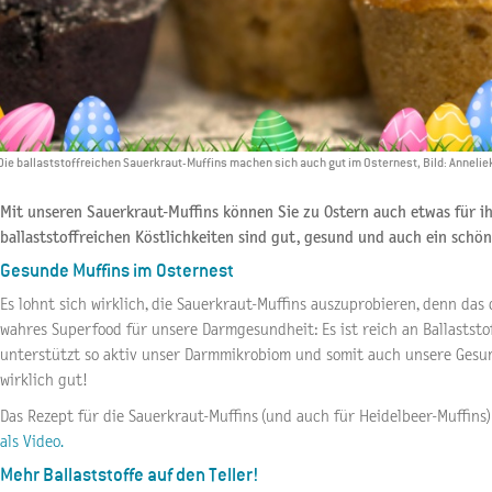
Die ballaststoffreichen Sauerkraut-Muffins machen sich auch gut im Osternest, Bild: Anneli
Mit unseren Sauerkraut-Muffins können Sie zu Ostern auch etwas für i
ballaststoffreichen Köstlichkeiten sind gut, gesund und auch ein schö
Gesunde Muffins im Osternest
Es lohnt sich wirklich, die Sauerkraut-Muffins auszuprobieren, denn das 
wahres Superfood für unsere Darmgesundheit: Es ist reich an Ballastst
unterstützt so aktiv unser Darmmikrobiom und somit auch unsere Gesu
wirklich gut!
Das Rezept für die Sauerkraut-Muffins (und auch für Heidelbeer-Muffins)
als Video.
Mehr Ballaststoffe auf den Teller!