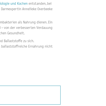
biologie und Kochen
entstanden, bei
d Darmexpertin Annelieke Overbeeke
rmbakterien als Nahrung dienen. Ein
i – von der verbesserten Verdauung
chen Gesundheit.
 Ballaststoffe zu sich.
s ballaststoffreiche Ernährung nicht