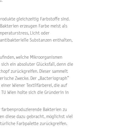
d.
odukte gleichzeitig Farbstoffe sind.
 Bakterien erzeugen Farbe meist als
peraturstress, Licht oder
antibakterielle Substanzen enthalten,
zufinden, welche Mikroorganismen
ich ein absoluter Glücksfall, denn die
chopf zurückgreifen. Dieser sammelt
erische Zwecke. Der „Bacteriograph“
einer Wiener Textilfärberei, die auf
 TU Wien holte sich die Gründerin in
r farbenproduzierende Bakterien zu
n diese dazu gebracht, möglichst viel
türliche Farbpalette zurückgreifen.