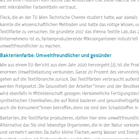
als sie eine Freundin vom Textile Lab Amsterdam traf. Diese machte si
mit mikrobiellen Färbemitteln vertraut.
Fleck, die an der TU Wien Technische Chemie studiert hatte, war damals i
kannte die wissenschaftlichen Methoden und hatte das nötige Wissen, u
Textilfarbe zu versuchen. Sie gründete 2017 das Vienna Textile Lab, das
Unternehmens ist es, farbenproduzierende Mikroorganismen industriell
umweltfreundlicher zu machen.
Bakterienfarbe: Umweltfreundlicher und gesünder
Wie aus einem EU-Bericht aus dem Jahr 2020 hervorgeht [2], ist die Prod
enormen Umweltbelastung verbunden. Ganze 20 Prozent des verunreinig
gehen auf die Textilbranche zurück. Das Textilfärben verbraucht außerd
werden freigesetzt. Die Gesundheit der Arbeiter*innen und der Bevölke
wird ebenfalls in Mitleidenschaft gezogen: Herkömmliche Fertigungste
synthetischen Chemikalien, die auf Rohöl basieren und gesundheitsgefä
auch die Konsument*innen betroffen, denn sie sind den Schadstoffen in
Bakterien, die Textilfarbe produzieren, stellen hier eine umweltfreund
Alternative dar. Sie sind lebendige Organismen, die in der Natur vorko
und vermehrt werden. Da dafür kleine Flächen, wenig Wasser und Energ