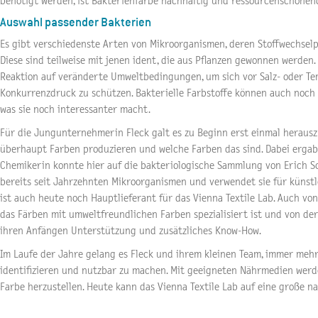
benötigt werden, ist Bakterienfarbe nachhaltig und ressourcenschonen
Auswahl passender Bakterien
Es gibt verschiedenste Arten von Mikroorganismen, deren Stoffwechselpr
Diese sind teilweise mit jenen ident, die aus Pflanzen gewonnen werden.
Reaktion auf veränderte Umweltbedingungen, um sich vor Salz- oder Tem
Konkurrenzdruck zu schützen. Bakterielle Farbstoffe können auch noch 
was sie noch interessanter macht.
Für die Jungunternehmerin Fleck galt es zu Beginn erst einmal heraus
überhaupt Farben produzieren und welche Farben das sind. Dabei ergab s
Chemikerin konnte hier auf die bakteriologische Sammlung von Erich S
bereits seit Jahrzehnten Mikroorganismen und verwendet sie für künstl
ist auch heute noch Hauptlieferant für das Vienna Textile Lab. Auch von 
das Färben mit umweltfreundlichen Farben spezialisiert ist und von der
ihren Anfängen Unterstützung und zusätzliches Know-How.
Im Laufe der Jahre gelang es Fleck und ihrem kleinen Team, immer meh
identifizieren und nutzbar zu machen. Mit geeigneten Nährmedien werde
Farbe herzustellen. Heute kann das Vienna Textile Lab auf eine große na