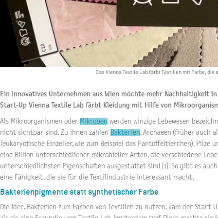
Das Vienna Textile Lab färbt Textilien mit Farbe, die
Ein innovatives Unternehmen aus Wien möchte mehr Nachhaltigkeit in d
Start-Up Vienna Textile Lab färbt Kleidung mit Hilfe von Mikroorganis
Als Mikroorganismen oder
Mikroben
werden winzige Lebewesen bezeichne
nicht sichtbar sind. Zu ihnen zählen
Bakterien
, Archaeen (früher auch a
(eukaryotische Einzeller, wie zum Beispiel das Pantoffeltierchen), Pilze 
eine Billion unterschiedlicher mikrobieller Arten, die verschiedene Le
unterschiedlichsten Eigenschaften ausgestattet sind [1]. So gibt es auch
eine Fähigkeit, die sie für die Textilindustrie interessant macht.
Bakterienpigmente statt synthetischer Farbe
Die Idee, Bakterien zum Färben von Textilien zu nutzen, kam der Start U