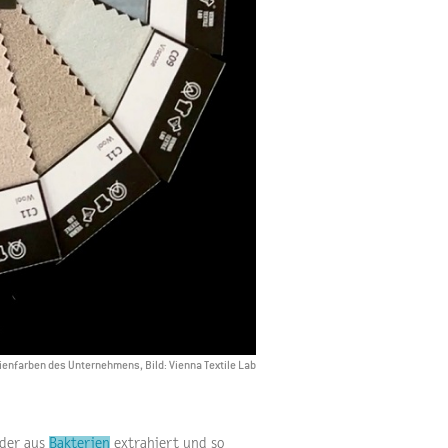
rienfarben des Unternehmens, Bild: Vienna Textile Lab
eder aus
Bakterien
extrahiert und so