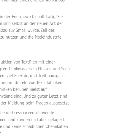
e im Rahmen eines offenen Workshops
n der Energiewirtschaft tätig. Sie
m sich selbst an der neuen Art der
 2020 zur GmbH wurde. Zeil des
 zu nutzen und die Modeindustrie
uktion von Textilien mit einer
ten Trinkwassers in Flüssen und Seen
em viel Energie, und Treibhausgase
rung im Umfeld von Textilfabriken
chniken beruhen meist auf
hrdend sind. Und zu guter Letzt sind
 der Kleidung beim Tragen ausgesetzt.
liche und ressourcenschonende
mmen, und können im Labor gelagert
ie und keine schädlichen Chemikalien