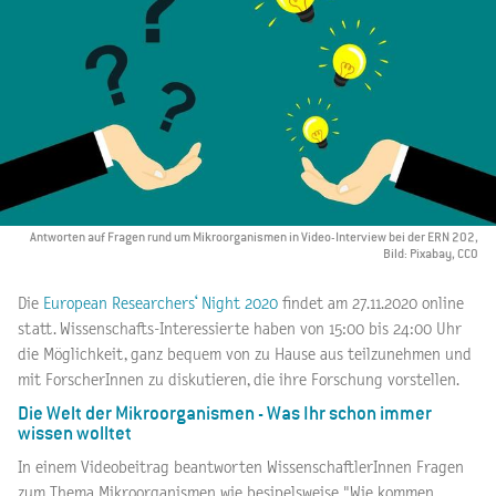
Antworten auf Fragen rund um Mikroorganismen in Video-Interview bei der ERN 202,
Bild: Pixabay, CCO
Die
European Researchers‘ Night 2020
findet am 27.11.2020 online
statt. Wissenschafts-Interessierte haben von 15:00 bis 24:00 Uhr
die Möglichkeit, ganz bequem von zu Hause aus teilzunehmen und
mit ForscherInnen zu diskutieren, die ihre Forschung vorstellen.
Die Welt der Mikroorganismen - Was Ihr schon immer
wissen wolltet
In einem Videobeitrag beantworten WissenschaftlerInnen Fragen
zum Thema Mikroorganismen wie besipelsweise "Wie kommen