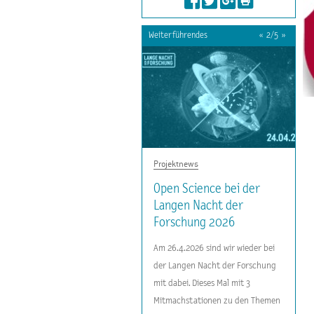
Weiterführendes
«
2
/
5
»
Projektnews
Projektnews
Projektnews
Projektnews
Projektnews
Mikroorganismen,
Open Science bei der
Das war die Lange Nacht
Open Science bei der
Videoclip Personalisierte
Allergien und ganz viel
Langen Nacht der
der Forschung 2024
Langen Nacht der
Medizin
Reden!
Forschung 2026
Forschung 2024
Am 26.4.2026 sind wir wieder bei
der Langen Nacht der Forschung
mit dabei. Dieses Mal mit 3
Mitmachstationen zu den Themen