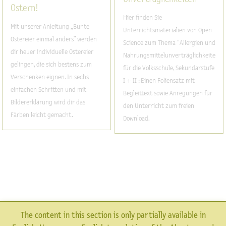
Ostern!
Hier finden Sie
Mit unserer Anleitung „Bunte
Unterrichtsmaterialien von Open
Ostereier einmal anders“ werden
Science zum Thema "Allergien und
dir heuer individuelle Ostereier
Nahrungsmittelunverträglichkeiten"
gelingen, die sich bestens zum
für die Volksschule, Sekundarstufe
Verschenken eignen. In sechs
I + II : Einen Foliensatz mit
einfachen Schritten und mit
Begleittext sowie Anregungen für
Bildererklärung wird dir das
den Unterricht zum freien
Färben leicht gemacht.
Download.
The content in this section is only partially available in