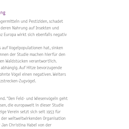
ung
ngermitteln und Pestiziden, schadet
, deren Nahrung auf Insekten und
z Europa wirkt sich ebenfalls negativ
s auf Vogelpopulationen hat, sinken
innen der Studie machen hierfür den
en Waldstücken verantwortlich.
 abhängig. Auf Hitze bevorzugende
wohnte Vögel einen negativen. Weiters
rzstrecken-Zugvögel.
nd. "Den Feld- und Wiesenvögeln geht
sen, die europaweit in dieser Studie
ge Verein setzt sich seit 1953 für
r der weltweitwirkenden Organisation
r Jan Christina Habel von der