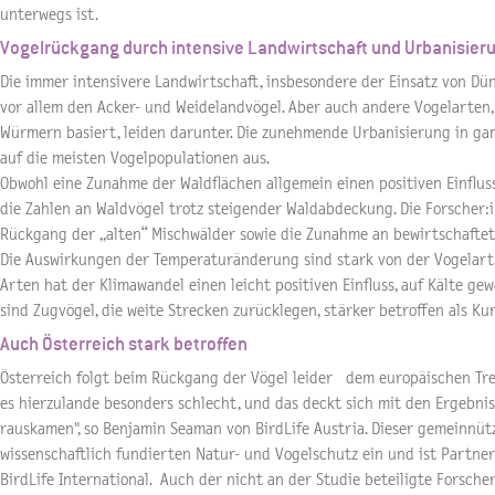
unterwegs ist.
Vogelrückgang durch intensive Landwirtschaft und Urbanisier
Die immer intensivere Landwirtschaft, insbesondere der Einsatz von Dü
vor allem den Acker- und Weidelandvögel. Aber auch andere Vogelarten
Würmern basiert, leiden darunter. Die zunehmende Urbanisierung in gan
auf die meisten Vogelpopulationen aus.
Obwohl eine Zunahme der Waldflächen allgemein einen positiven Einflus
die Zahlen an Waldvögel trotz steigender Waldabdeckung. Die Forscher:
Rückgang der „alten“ Mischwälder sowie die Zunahme an bewirtschaftet
Die Auswirkungen der Temperaturänderung sind stark von der Vogelart
Arten hat der Klimawandel einen leicht positiven Einfluss, auf Kälte ge
sind Zugvögel, die weite Strecken zurücklegen, stärker betroffen als Ku
Auch Österreich stark betroffen
Österreich folgt beim Rückgang der Vögel leider dem europäischen Tre
es hierzulande besonders schlecht, und das deckt sich mit den Ergebnis
rauskamen", so Benjamin Seaman von BirdLife Austria. Dieser gemeinnützi
wissenschaftlich fundierten Natur- und Vogelschutz ein und ist Partne
BirdLife International. Auch der nicht an der Studie beteiligte Forsche