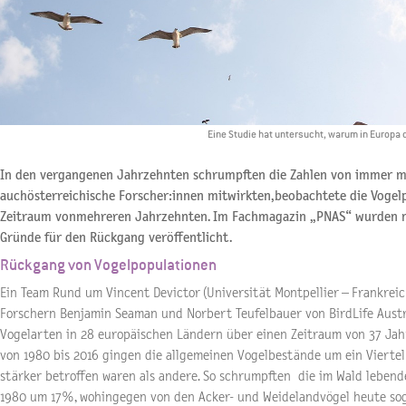
Eine Studie hat untersucht, warum in Europa 
In den vergangenen Jahrzehnten schrumpften die Zahlen von immer meh
auchösterreichische Forscher:innen mitwirkten,beobachtete die Vogel
Zeitraum vonmehreren Jahrzehnten. Im Fachmagazin „PNAS“ wurden n
Gründe für den Rückgang veröffentlicht.
Rückgang von Vogelpopulationen
Ein Team Rund um Vincent Devictor (Universität Montpellier – Frankreic
Forschern Benjamin Seaman und Norbert Teufelbauer von BirdLife Austr
Vogelarten in 28 europäischen Ländern über einen Zeitraum von 37 Ja
von 1980 bis 2016 gingen die allgemeinen Vogelbestände um ein Vierte
stärker betroffen waren als andere. So schrumpften die im Wald leben
1980 um 17%, wohingegen von den Acker- und Weidelandvögel heute so