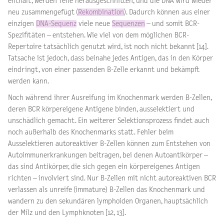
enthält, werden Teile herausgeschnitten, und die DNA wird wieder
neu zusammengefügt (
Rekombination
). Dadurch können aus einer
einzigen
DNA-Sequenz
viele neue
Sequenzen
– und somit BCR-
Spezifitäten – entstehen. Wie viel von dem möglichen BCR-
Repertoire tatsächlich genutzt wird, ist noch nicht bekannt [14].
Tatsache ist jedoch, dass beinahe jedes Antigen, das in den Körper
eindringt, von einer passenden B-Zelle erkannt und bekämpft
werden kann.
Noch während ihrer Ausreifung im Knochenmark werden B-Zellen,
deren BCR körpereigene Antigene binden, ausselektiert und
unschädlich gemacht. Ein weiterer Selektionsprozess findet auch
noch außerhalb des Knochenmarks statt. Fehler beim
Ausselektieren autoreaktiver B-Zellen können zum Entstehen von
Autoimmunerkrankungen beitragen, bei denen Autoantikörper –
das sind Antikörper, die sich gegen ein körpereigenes Antigen
richten – involviert sind. Nur B-Zellen mit nicht autoreaktiven BCR
verlassen als unreife (immature) B-Zellen das Knochenmark und
wandern zu den sekundären lymphoiden Organen, hauptsächlich
der Milz und den Lymphknoten [12, 13].