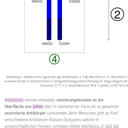
Abbildung 1: Aufbau eines typischen IgG-Antikörpers 1. Fab-Abschnitt 2. Fc-Abschnitt 3.
schwere Ketten 4. leichte Ketten 5. Antigenbindungsstelle (Paratop) 6. hinge-Region (dt.
‚Scharnier‘) (*) -S-S- Disulfidbrücke. Bild: Y_tambe, CC BY-SA 3.0
Antikörper
können entweder
membrangebunden an der
Oberfläche von
Zellen
oder in sekretierter Form als so genannte
sezernierte Antikörper
vorkommen. Beim Menschen gibt es fünf
verschiedene Antikörper-Klassen (Isotypen), welche in
unterschiedlichen Formen vorliegen (siehe Abbildung 2): IgD, IgE