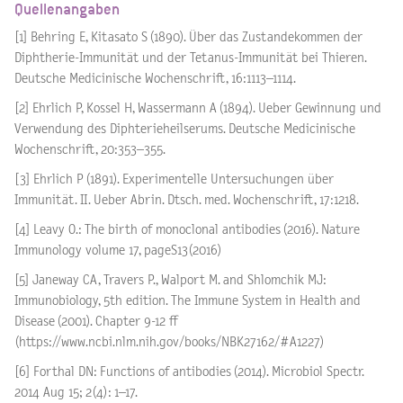
Quellenangaben
[1] Behring E, Kitasato S (1890). Über das Zustandekommen der
Diphtherie-Immunität und der Tetanus-Immunität bei Thieren.
Deutsche Medicinische Wochenschrift, 16:1113–1114.
[2] Ehrlich P, Kossel H, Wassermann A (1894). Ueber Gewinnung und
Verwendung des Diphterieheilserums. Deutsche Medicinische
Wochenschrift, 20:353–355.
[3] Ehrlich P (1891). Experimentelle Untersuchungen über
Immunität. II. Ueber Abrin. Dtsch. med. Wochenschrift, 17:1218.
[4] Leavy O.: The birth of monoclonal antibodies (2016). Nature
Immunology volume 17, pageS13(2016)
[5] Janeway CA, Travers P., Walport M. and Shlomchik MJ:
Immunobiology, 5th edition. The Immune System in Health and
Disease (2001). Chapter 9-12 ff
(https://www.ncbi.nlm.nih.gov/books/NBK27162/#A1227)
[6] Forthal DN: Functions of antibodies (2014). Microbiol Spectr.
2014 Aug 15; 2(4): 1–17.