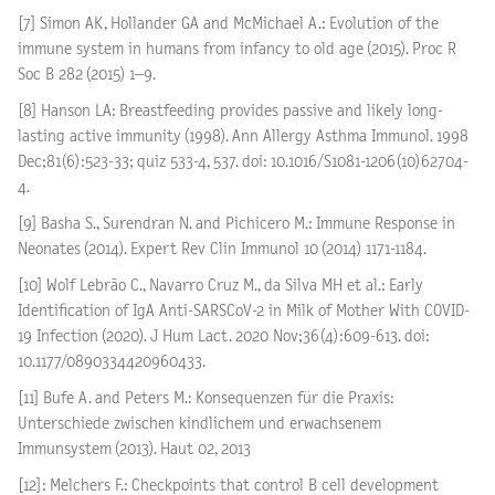
[7] Simon AK, Hollander GA and McMichael A.: Evolution of the
immune system in humans from infancy to old age (2015). Proc R
Soc B 282 (2015) 1–9.
[8] Hanson LA: Breastfeeding provides passive and likely long-
lasting active immunity (1998). Ann Allergy Asthma Immunol. 1998
Dec;81(6):523-33; quiz 533-4, 537. doi: 10.1016/S1081-1206(10)62704-
4.
[9] Basha S., Surendran N. and Pichicero M.: Immune Response in
Neonates (2014). Expert Rev Clin Immunol 10 (2014) 1171-1184.
[10] Wolf Lebrão C., Navarro Cruz M., da Silva MH et al.: Early
Identification of IgA Anti-SARSCoV-2 in Milk of Mother With COVID-
19 Infection (2020). J Hum Lact. 2020 Nov;36(4):609-613. doi:
10.1177/0890334420960433.
[11] Bufe A. and Peters M.: Konsequenzen für die Praxis:
Unterschiede zwischen kindlichem und erwachsenem
Immunsystem (2013). Haut 02, 2013
[12]: Melchers F.: Checkpoints that control B cell development