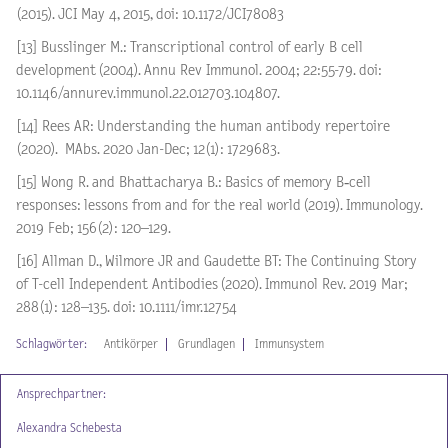
(2015). JCI May 4, 2015, doi: 10.1172/JCI78083
[13] Busslinger M.: Transcriptional control of early B cell
development (2004). Annu Rev Immunol. 2004; 22:55-79. doi:
10.1146/annurev.immunol.22.012703.104807.
[14] Rees AR: Understanding the human antibody repertoire
(2020). MAbs. 2020 Jan-Dec; 12(1): 1729683.
[15] Wong R. and Bhattacharya B.: Basics of memory B‐cell
responses: lessons from and for the real world (2019). Immunology.
2019 Feb; 156(2): 120–129.
[16] Allman D., Wilmore JR and Gaudette BT: The Continuing Story
of T-cell Independent Antibodies (2020). Immunol Rev. 2019 Mar;
288(1): 128–135. doi: 10.1111/imr.12754
Schlagwörter:
Antikörper
Grundlagen
Immunsystem
Ansprechpartner:
Alexandra Schebesta