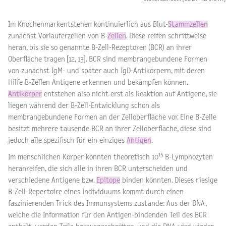
Im Knochenmarkentstehen kontinuierlich aus Blut-
Stammzellen
zunächst Vorläuferzellen von B-
Zellen
. Diese reifen schrittweise
heran, bis sie so genannte B-Zell-Rezeptoren (BCR) an ihrer
Oberfläche tragen [12, 13]. BCR sind membrangebundene Formen
von zunächst IgM- und später auch IgD-Antikörpern, mit deren
Hilfe B-Zellen Antigene erkennen und bekämpfen können.
Antikörper
entstehen also nicht erst als Reaktion auf Antigene, sie
liegen während der B-Zell-Entwicklung schon als
membrangebundene Formen an der Zelloberfläche vor. Eine B-Zelle
besitzt mehrere tausende BCR an ihrer Zelloberfläche, diese sind
jedoch alle spezifisch für ein einziges
Antigen
.
15
Im menschlichen Körper könnten theoretisch 10
B-Lymphozyten
heranreifen, die sich alle in ihren BCR unterscheiden und
verschiedene Antigene bzw.
Epitope
binden könnten. Dieses riesige
B-Zell-Repertoire eines Individuums kommt durch einen
faszinierenden Trick des Immunsystems zustande: Aus der DNA,
welche die Information für den Antigen-bindenden Teil des BCR