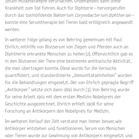
tetani
Muskelkrämpfe verursachen. Unbehandelt kann diese
Krankheit zum Tod führen. Auch für Diphterie – hervorgerufen
durch das toxinbildende Bakterium
Corynebacterium diphtheriae
–
konnte eine Serumtherapie bei Tieren bald erfolgreich angewandt
werden.
In weiterer Folge gelang es von Behring gemeinsam mit Paul
Ehrlich, mithilfe von Blutserum von Ziegen und Pferden auch an
Diphtherie erkrankte Menschen zu heilen [2]. Offensichtlich gab es
in den Blutseren der Tiere eine bestimmte antitoxische Aktivität,
die man übertragen konnte. Diese wurde für die Versuche
quantifiziert, und standardisierte „Immunitätseinheiten“ wurden
für die Behandlungen eingesetzt. Der von Ehrlich geprägte Begriff
„Antikörper“ setzte sich dann 1891 durch [3]. Von Behring wurde
für seine Arbeit 1901 mit dem ersten Medizin-Nobelpreis der
Geschichte ausgezeichnet. Ehrlich erhielt 1908 für seine
Forschung an Antikörpern den Nobelpreis für Medizin.
Im weiteren Verlauf der Zeit verstand man immer besser, wie
Antikörper entstehen und funktionieren. Serum von Menschen
oder Tieren wurde zur Gewinnung von Antikörpern eingesetzt und