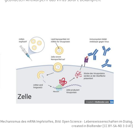
Mechanismus des mRNA Impfstoffes, Bild: Open Science - Lebenswissenschaften im Dialog,
created in BioRender (CC BY-SA-ND 3.0 AT)