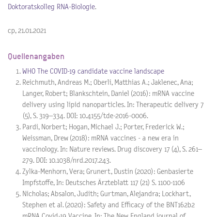
Doktoratskolleg RNA-Biologie
.
cp, 21.01.2021
Quellenangaben
WHO The COVID-19 candidate vaccine landscape
Reichmuth, Andreas M.; Oberli, Matthias A.; Jaklenec, Ana;
Langer, Robert; Blankschtein, Daniel (2016): mRNA vaccine
delivery using lipid nanoparticles. In: Therapeutic delivery 7
(5), S. 319–334. DOI: 10.4155/tde-2016-0006.
Pardi, Norbert; Hogan, Michael J.; Porter, Frederick W.;
Weissman, Drew (2018): mRNA vaccines - a new era in
vaccinology. In: Nature reviews. Drug discovery 17 (4), S. 261–
279. DOI: 10.1038/nrd.2017.243.
Zylka-Menhorn, Vera; Grunert, Dustin (2020): Genbasierte
Impfstoffe, In: Deutsches Ärzteblatt 117 (21) S. 1100-1106
Nicholas; Absalon, Judith; Gurtman, Alejandra; Lockhart,
Stephen et al. (2020): Safety and Efficacy of the BNT162b2
mRNA Covid-19 Vaccine. In: The New England journal of