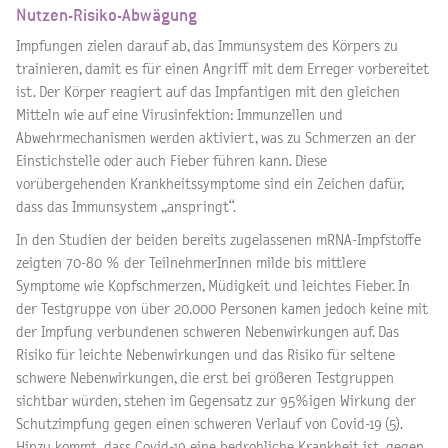
Nutzen-Risiko-Abwägung
Impfungen zielen darauf ab, das Immunsystem des Körpers zu
trainieren, damit es für einen Angriff mit dem Erreger vorbereitet
ist. Der Körper reagiert auf das Impfantigen mit den gleichen
Mitteln wie auf eine Virusinfektion: Immunzellen und
Abwehrmechanismen werden aktiviert, was zu Schmerzen an der
Einstichstelle oder auch Fieber führen kann. Diese
vorübergehenden Krankheitssymptome sind ein Zeichen dafür,
dass das Immunsystem „anspringt“.
In den Studien der beiden bereits zugelassenen mRNA-Impfstoffe
zeigten 70-80 % der TeilnehmerInnen milde bis mittlere
Symptome wie Kopfschmerzen, Müdigkeit und leichtes Fieber. In
der Testgruppe von über 20.000 Personen kamen jedoch keine mit
der Impfung verbundenen schweren Nebenwirkungen auf. Das
Risiko für leichte Nebenwirkungen und das Risiko für seltene
schwere Nebenwirkungen, die erst bei größeren Testgruppen
sichtbar würden, stehen im Gegensatz zur 95%igen Wirkung der
Schutzimpfung gegen einen schweren Verlauf von Covid-19 (5).
Hinzu kommt, dass Covid-19 eine bedrohliche Krankheit ist, gegen