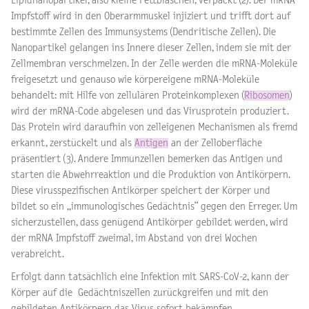
Lipidnanopartikel, also kleine Fettbläschen, verpackt (2). Der mRNA
Impfstoff wird in den Oberarmmuskel injiziert und trifft dort auf
bestimmte Zellen des Immunsystems (Dendritische Zellen). Die
Nanopartikel gelangen ins Innere dieser Zellen, indem sie mit der
Zellmembran verschmelzen. In der Zelle werden die mRNA-Moleküle
freigesetzt und genauso wie körpereigene mRNA-Moleküle
behandelt: mit Hilfe von zellulären Proteinkomplexen (
Ribosomen
)
wird der mRNA-Code abgelesen und das Virusprotein produziert.
Das Protein wird daraufhin von zelleigenen Mechanismen als fremd
erkannt, zerstückelt und als
Antigen
an der Zelloberfläche
präsentiert (3). Andere Immunzellen bemerken das Antigen und
starten die Abwehrreaktion und die Produktion von Antikörpern.
Diese virusspezifischen Antikörper speichert der Körper und
bildet so ein „immunologisches Gedächtnis“ gegen den Erreger. Um
sicherzustellen, dass genügend Antikörper gebildet werden, wird
der mRNA Impfstoff zweimal, im Abstand von drei Wochen
verabreicht.
Erfolgt dann tatsächlich eine Infektion mit SARS-CoV-2, kann der
Körper auf die Gedächtniszellen zurückgreifen und mit den
gebildeten Antikörpern das Virus sofort bekämpfen.