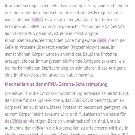
Krankheitserreger oder Teile davon zu injizieren, sondern bringen
nur einen Teil der genetischen Information des Erregers in die
menschlichen
Zellen
. Es wird also der „Bauplan“ für Teile des
Erregers als mRNA in die Zelle gebracht. Messenger RNA (mRNA),
auch Boten-RNA genannt, ist eine einzelsträngige
Ribonukleinsäure. Sie trägt den Code für gewisse
Gene
, die in der
Zelle in Proteine übersetzt werden (Proteinbiosynthese). Im
menschlichen Körper werden anhand des Bauplans Proteine
erzeugt, die das Immunsystem als fremde Antigene erkennt. Wie
bei herkömmlichen Impftechnologien stimulieren diese Antigene
eine Impfreaktion, sind ansonsten aber harmlos.
Mechanismus der mRNA-Corona-Schutzimpfung
Die aktuell für die Corona-Schutzimpfung entwickelte mRNA trägt
den Code für das Spike-Protein, das SARS-CoV-2 benötigt, um an
Körperzellen zu binden. Dieses Protein ist besonders geeignet, da
es vom Körper leicht erkannt wird und Mutationen in diesem für
das
Virus
so wichtigen Bereich unwahrscheinlich sind. Um die
Aufnahme der mRNA in die Körperzellen zu erleichtern, wird sie in