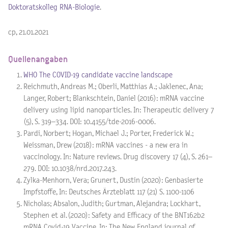
Doktoratskolleg RNA-Biologie
.
cp, 21.01.2021
Quellenangaben
WHO The COVID-19 candidate vaccine landscape
Reichmuth, Andreas M.; Oberli, Matthias A.; Jaklenec, Ana;
Langer, Robert; Blankschtein, Daniel (2016): mRNA vaccine
delivery using lipid nanoparticles. In: Therapeutic delivery 7
(5), S. 319–334. DOI: 10.4155/tde-2016-0006.
Pardi, Norbert; Hogan, Michael J.; Porter, Frederick W.;
Weissman, Drew (2018): mRNA vaccines - a new era in
vaccinology. In: Nature reviews. Drug discovery 17 (4), S. 261–
279. DOI: 10.1038/nrd.2017.243.
Zylka-Menhorn, Vera; Grunert, Dustin (2020): Genbasierte
Impfstoffe, In: Deutsches Ärzteblatt 117 (21) S. 1100-1106
Nicholas; Absalon, Judith; Gurtman, Alejandra; Lockhart,
Stephen et al. (2020): Safety and Efficacy of the BNT162b2
mRNA Covid-19 Vaccine. In: The New England journal of