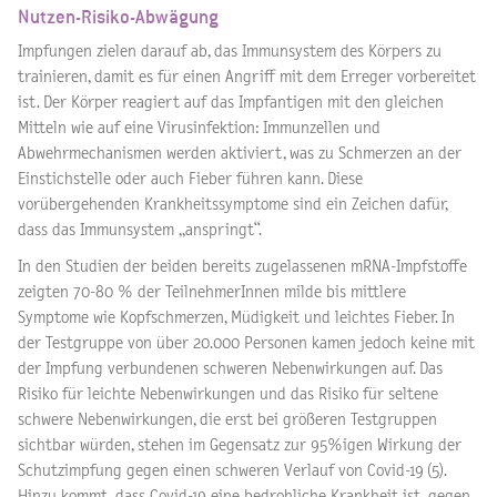
Nutzen-Risiko-Abwägung
Impfungen zielen darauf ab, das Immunsystem des Körpers zu
trainieren, damit es für einen Angriff mit dem Erreger vorbereitet
ist. Der Körper reagiert auf das Impfantigen mit den gleichen
Mitteln wie auf eine Virusinfektion: Immunzellen und
Abwehrmechanismen werden aktiviert, was zu Schmerzen an der
Einstichstelle oder auch Fieber führen kann. Diese
vorübergehenden Krankheitssymptome sind ein Zeichen dafür,
dass das Immunsystem „anspringt“.
In den Studien der beiden bereits zugelassenen mRNA-Impfstoffe
zeigten 70-80 % der TeilnehmerInnen milde bis mittlere
Symptome wie Kopfschmerzen, Müdigkeit und leichtes Fieber. In
der Testgruppe von über 20.000 Personen kamen jedoch keine mit
der Impfung verbundenen schweren Nebenwirkungen auf. Das
Risiko für leichte Nebenwirkungen und das Risiko für seltene
schwere Nebenwirkungen, die erst bei größeren Testgruppen
sichtbar würden, stehen im Gegensatz zur 95%igen Wirkung der
Schutzimpfung gegen einen schweren Verlauf von Covid-19 (5).
Hinzu kommt, dass Covid-19 eine bedrohliche Krankheit ist, gegen