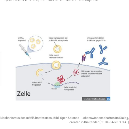
Mechanismus des mRNA Impfstoffes, Bild: Open Science - Lebenswissenschaften im Dialog,
created in BioRender (CC BY-SA-ND 3.0 AT)