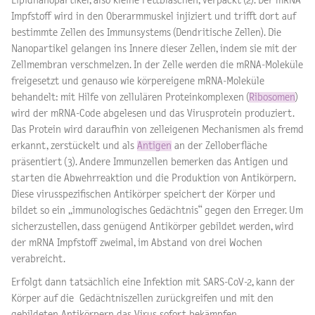
Lipidnanopartikel, also kleine Fettbläschen, verpackt (2). Der mRNA
Impfstoff wird in den Oberarmmuskel injiziert und trifft dort auf
bestimmte Zellen des Immunsystems (Dendritische Zellen). Die
Nanopartikel gelangen ins Innere dieser Zellen, indem sie mit der
Zellmembran verschmelzen. In der Zelle werden die mRNA-Moleküle
freigesetzt und genauso wie körpereigene mRNA-Moleküle
behandelt: mit Hilfe von zellulären Proteinkomplexen (
Ribosomen
)
wird der mRNA-Code abgelesen und das Virusprotein produziert.
Das Protein wird daraufhin von zelleigenen Mechanismen als fremd
erkannt, zerstückelt und als
Antigen
an der Zelloberfläche
präsentiert (3). Andere Immunzellen bemerken das Antigen und
starten die Abwehrreaktion und die Produktion von Antikörpern.
Diese virusspezifischen Antikörper speichert der Körper und
bildet so ein „immunologisches Gedächtnis“ gegen den Erreger. Um
sicherzustellen, dass genügend Antikörper gebildet werden, wird
der mRNA Impfstoff zweimal, im Abstand von drei Wochen
verabreicht.
Erfolgt dann tatsächlich eine Infektion mit SARS-CoV-2, kann der
Körper auf die Gedächtniszellen zurückgreifen und mit den
gebildeten Antikörpern das Virus sofort bekämpfen.