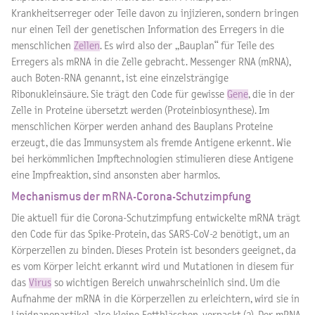
Krankheitserreger oder Teile davon zu injizieren, sondern bringen
nur einen Teil der genetischen Information des Erregers in die
menschlichen
Zellen
. Es wird also der „Bauplan“ für Teile des
Erregers als mRNA in die Zelle gebracht. Messenger RNA (mRNA),
auch Boten-RNA genannt, ist eine einzelsträngige
Ribonukleinsäure. Sie trägt den Code für gewisse
Gene
, die in der
Zelle in Proteine übersetzt werden (Proteinbiosynthese). Im
menschlichen Körper werden anhand des Bauplans Proteine
erzeugt, die das Immunsystem als fremde Antigene erkennt. Wie
bei herkömmlichen Impftechnologien stimulieren diese Antigene
eine Impfreaktion, sind ansonsten aber harmlos.
Mechanismus der mRNA-Corona-Schutzimpfung
Die aktuell für die Corona-Schutzimpfung entwickelte mRNA trägt
den Code für das Spike-Protein, das SARS-CoV-2 benötigt, um an
Körperzellen zu binden. Dieses Protein ist besonders geeignet, da
es vom Körper leicht erkannt wird und Mutationen in diesem für
das
Virus
so wichtigen Bereich unwahrscheinlich sind. Um die
Aufnahme der mRNA in die Körperzellen zu erleichtern, wird sie in