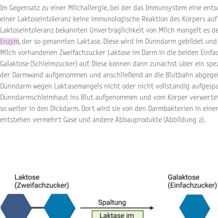
Im Gegensatz zu einer Milchallergie, bei der das Immunsystem eine entsc
einer Laktoseintoleranz keine immunologische Reaktion des Körpers auf B
Laktoseintoleranz bekannten Unverträglichkeit von Milch mangelt es 
Enzym
, der so genannten Laktase. Diese wird im Dünndarm gebildet und
Milch vorhandenen Zweifachzucker Laktose im Darm in die beiden Einfa
Galaktose (Schleimzucker) auf. Diese können dann zunächst über ein spe
der Darmwand aufgenommen und anschließend an die Blutbahn abgegeb
Dünndarm wegen Laktasemangels nicht oder nicht vollständig aufgespal
Dünndarmschleimhaut ins Blut aufgenommen und vom Körper verwertet
so weiter in den Dickdarm. Dort wird sie von den Darmbakterien in eine
entstehen vermehrt Gase und andere Abbauprodukte (Abbildung 2).