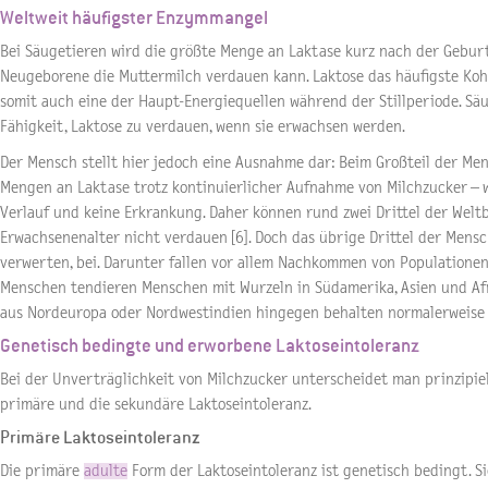
Weltweit häufigster Enzymmangel
Bei Säugetieren wird die größte Menge an Laktase kurz nach der Gebur
Neugeborene die Muttermilch verdauen kann. Laktose das häufigste Koh
somit auch eine der Haupt-Energiequellen während der Stillperiode. Säu
Fähigkeit, Laktose zu verdauen, wenn sie erwachsen werden.
Der Mensch stellt hier jedoch eine Ausnahme dar: Beim Großteil der Men
Mengen an Laktase trotz kontinuierlicher Aufnahme von Milchzucker – w
Verlauf und keine Erkrankung. Daher können rund zwei Drittel der Welt
Erwachsenenalter nicht verdauen [6]. Doch das übrige Drittel der Mensch
verwerten, bei. Darunter fallen vor allem Nachkommen von Populationen
Menschen tendieren Menschen mit Wurzeln in Südamerika, Asien und Afr
aus Nordeuropa oder Nordwestindien hingegen behalten normalerweise di
Genetisch bedingte und erworbene Laktoseintoleranz
Bei der Unverträglichkeit von Milchzucker unterscheidet man prinzipiel
primäre und die sekundäre Laktoseintoleranz.
Primäre Laktoseintoleranz
Die primäre
adulte
Form der Laktoseintoleranz ist genetisch bedingt. S