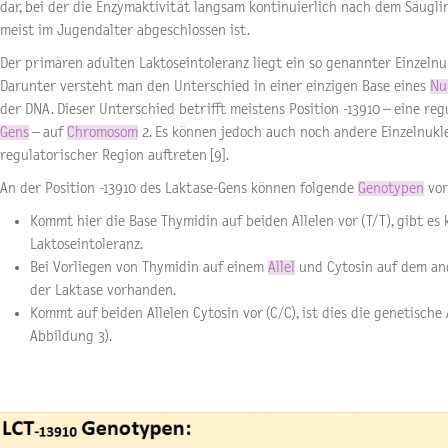
dar, bei der die Enzymaktivität langsam kontinuierlich nach dem Säugli
meist im Jugendalter abgeschlossen ist.
Der primären adulten Laktoseintoleranz liegt ein so genannter Einzel
Darunter versteht man den Unterschied in einer einzigen Base eines
Nu
der DNA. Dieser Unterschied betrifft meistens Position -13910 – eine reg
Gens
– auf
Chromosom
2. Es können jedoch auch noch andere Einzelnuk
regulatorischer Region auftreten [9].
An der Position -13910 des Laktase-Gens können folgende
Genotypen
vor
Kommt hier die Base Thymidin auf beiden Allelen vor (T/T), gibt es 
Laktoseintoleranz.
Bei Vorliegen von Thymidin auf einem
Allel
und Cytosin auf dem and
der Laktase vorhanden.
Kommt auf beiden Allelen Cytosin vor (C/C), ist dies die genetische
Abbildung 3).