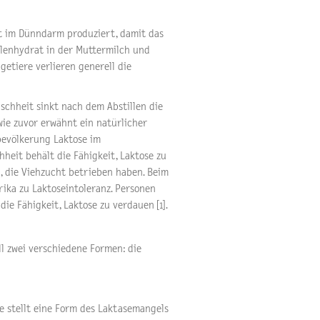
t im Dünndarm produziert, damit das
lenhydrat in der Muttermilch und
getiere verlieren generell die
schheit sinkt nach dem Abstillen die
ie zuvor erwähnt ein natürlicher
bevölkerung Laktose im
heit behält die Fähigkeit, Laktose zu
, die Viehzucht betrieben haben. Beim
ika zu Laktoseintoleranz. Personen
e Fähigkeit, Laktose zu verdauen [1].
l zwei verschiedene Formen: die
ie stellt eine Form des Laktasemangels