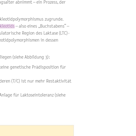
ngsalter abnimmt – ein Prozess, der
nukleotidpolymorphismus zugrunde.
kleotids
– also eines „Buchstabens“ –
ulatorische Region des Laktase (LTC)-
leotidpolymorphismen in dessen
liegen (siehe Abbildung 3):
keine genetische Prädisposition für
eren (T/C) ist nur mehr Restaktivität
 Anlage für Laktoseintoleranz (siehe