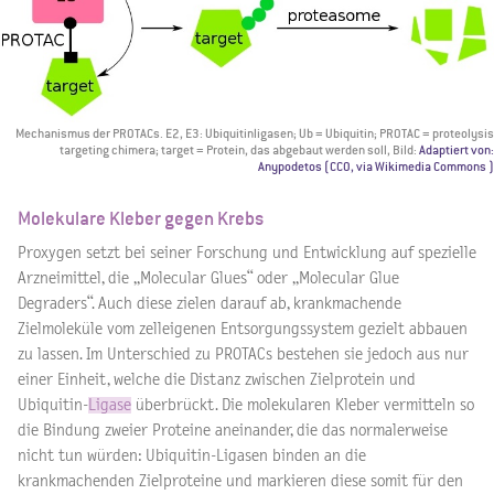
Mechanismus der PROTACs. E2, E3: Ubiquitinligasen; Ub = Ubiquitin; PROTAC = proteolysis
targeting chimera; target = Protein, das abgebaut werden soll, Bild:
Adaptiert von:
Anypodetos (CC0, via Wikimedia Commons )
Molekulare Kleber gegen Krebs
Proxygen setzt bei seiner Forschung und Entwicklung auf spezielle
Arzneimittel, die „Molecular Glues“ oder „Molecular Glue
Degraders“. Auch diese zielen darauf ab, krankmachende
Zielmoleküle vom zelleigenen Entsorgungssystem gezielt abbauen
zu lassen. Im Unterschied zu PROTACs bestehen sie jedoch aus nur
einer Einheit, welche die Distanz zwischen Zielprotein und
Ubiquitin-
Ligase
überbrückt. Die molekularen Kleber vermitteln so
die Bindung zweier Proteine aneinander, die das normalerweise
nicht tun würden: Ubiquitin-Ligasen binden an die
krankmachenden Zielproteine und markieren diese somit für den