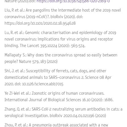
Nature (2020).doi:
https://doi.org/10.1038/s41586-020-2169-0
Liu, P. et al.: Are pangolins the intermediate host of the 2019 novel
coronavirus (2019-nCoV)?. bioRxiv (2020).
doi:
https://doi.org/10.1101/2020.02.18.954628
Lu, R. et al.: Genomic characterisation and epidemiology of 2019
novel coronavirus: implications for virus origins and receptor
binding. The Lancet 395.10224 (2020): 565-574.
Mallapaty S.: Why does the coronavirus spread so easily between
people? Nature 579, 183 (2020)
Shi, J. et al.: Susceptibility of ferrets, cats, dogs, and other
domesticated animals to SARS–coronavirus 2. Science 08 Apr
2020.
doi
: 10.1126/science.abb7015
Ye Zi-Wei et al.: Zoonotic origins of human coronaviruses.
International Journal of Biological Sciences 16.10 (2020): 1686.
Zhang, Q. et al.: SARS-CoV-2 neutralizing serum antibodies in cats: a
serological investigation. bioRxiv 2020.04.01.021196 (2020)
Zhou, P. et al.: A pneumonia outbreak associated with a new