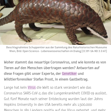
Beschlagnahmtes Schuppentier aus der Sammlung des Naturhistorischen Museums
Wien, Bild: Open Science - Lebenswissenschaften im Dialog (CC BY-SA-ND 3.0 AT)
Woher stammt das neuartige Coronavirus, und wie konnte es von
Tieren auf den Menschen übertragen werden? Antworten auf
diese Fragen gibt unser Experte, der
Genetiker
und
Wildtierforensiker Stefan Prost, in einem Gastbeitrag.
Lange hat kein
Virus
die Welt so stark verändert wie das
Coronavirus SARS-CoV-2, das die Lungenkrankheit COVID-19 auslöst.
Gut fünf Monate nach seiner Entdeckung wurden laut der Johns
Hopkins University in den USA bereits mehr als 1.500.000
Menschen in 185 Ländern positiv auf das Virus getestet, und mehr