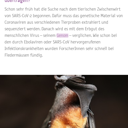
übertragen?
Schon sehr früh hat die Suche nach dem tierischen Zwischenwirt
von SARS-CoV-2 begonnen. Dafür muss das genetische Material von
Coronaviren aus verschiedenen Tierproben extrahiert und
sequenziert werden. Danach wird es mit dem Erbgut des
menschlichen Virus – seinem
Genom
– verglichen. Wie schon bei
den durch Ebolaviren oder SARS-CoV hervorgerufenen
Infektionskrankheiten wurden ForscherInnen sehr schnell bei
Fledermäusen fündig.