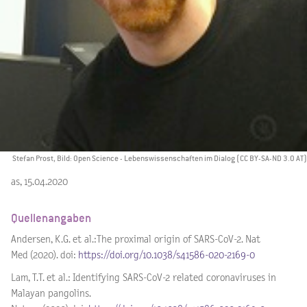
Stefan Prost, Bild: Open Science - Lebenswissenschaften im Dialog (CC BY-SA-ND 3.0 AT)
as, 15.04.2020
Quellenangaben
Andersen, K.G. et al.:The proximal origin of SARS-CoV-2. Nat
Med (2020). doi:
https://doi.org/10.1038/s41586-020-2169-0
Lam, T.T. et al.: Identifying SARS-CoV-2 related coronaviruses in
Malayan pangolins.