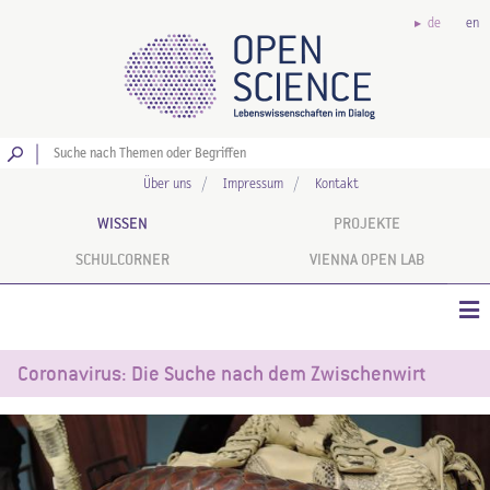
de
en
Los
Über uns
Impressum
Kontakt
WISSEN
PROJEKTE
SCHULCORNER
VIENNA OPEN LAB
Coronavirus: Die Suche nach dem Zwischenwirt