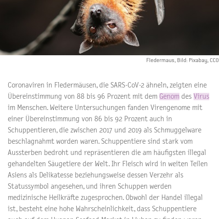
Fledermaus, Bild: Pixabay, CCO
Coronaviren in Fledermäusen, die SARS-CoV-2 ähneln, zeigten eine
Übereinstimmung von 88 bis 96 Prozent mit dem
Genom
des
Virus
im Menschen. Weitere Untersuchungen fanden Virengenome mit
einer Übereinstimmung von 86 bis 92 Prozent auch in
Schuppentieren, die zwischen 2017 und 2019 als Schmuggelware
beschlagnahmt worden waren. Schuppentiere sind stark vom
Aussterben bedroht und repräsentieren die am häufigsten illegal
gehandelten Säugetiere der Welt. Ihr Fleisch wird in weiten Teilen
Asiens als Delikatesse beziehungsweise dessen Verzehr als
Statussymbol angesehen, und ihren Schuppen werden
medizinische Heilkräfte zugesprochen. Obwohl der Handel illegal
ist, besteht eine hohe Wahrscheinlichkeit, dass Schuppentiere