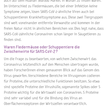
auch auf dem Huanan Seafood Market in Wuhan zu finden waren.
Im Unterschied zu Fledermäusen, die bei einer Infektion keine
Symptome zeigen, lösen SARS-CoV-2-ähnliche Viren auch bei
Schuppentieren Krankheitssymptome aus. Diese zwei Tiergruppen
sind weit voneinander entfernte Verwandte und kommen in der
freien Natur nicht in ähnlichen Bereichen vor. Dies legt nahe, dass
SARS-CoV-2ähnliche Coronaviren schon länger in Säugetieren zu
finden sind.
Waren Fledermäuse oder Schuppentiere die
Zwischenwirte für SARS-CoV-2?
Um die Frage zu beantworten, von welchem Zwischenwirt das
Coronavirus letztendlich auf den Menschen übertragen wurde,
haben ForscherInnen einen genaueren Blick auf das Genom des
Virus geworfen. Verschiedene Bereiche im Virusgenom codieren
für Proteine, die unterschiedliche Funktionen besitzen. So etwa
sind spezielle Proteine der Virushülle, sogenannte Spikes oder S
Proteine wichtig für die Wirtswahl von Coronaviren. S Proteine
sind sehr variabel und für die Bindung des Virus an
Oberflächenrezeptoren der Wirtszellen verantwortlich.