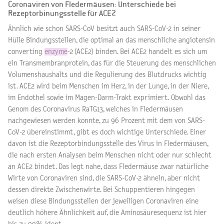
Coronaviren von Fledermäusen: Unterschiede bei
Rezeptorbinungsstelle für ACE2
Ähnlich wie schon SARS-CoV besitzt auch SARS-CoV-2 in seiner
Hülle Bindungsstellen, die optimal an das menschliche angiotensin
converting
enzyme
-2 (ACE2) binden. Bei ACE2 handelt es sich um
ein Transmembranprotein, das für die Steuerung des menschlichen
Volumenshaushalts und die Regulierung des Blutdrucks wichtig
ist. ACE2 wird beim Menschen im Herz, in der Lunge, in der Niere,
im Endothel sowie im Magen-Darm-Trakt exprimiert. Obwohl das
Genom des Coronavirus RaTG13, welches in Fledermäusen
nachgewiesen werden konnte, zu 96 Prozent mit dem von SARS-
CoV-2 übereinstimmt, gibt es doch wichtige Unterschiede. Einer
davon ist die Rezeptorbindungsstelle des Virus in Fledermäusen,
die nach ersten Analysen beim Menschen nicht oder nur schlecht
an ACE2 bindet. Das legt nahe, dass Fledermäuse zwar natürliche
Wirte von Coronaviren sind, die SARS-CoV-2 ähneln, aber nicht
dessen direkte Zwischenwirte. Bei Schuppentieren hingegen
weisen diese Bindungsstellen der jeweiligen Coronaviren eine
deutlich höhere Ähnlichkeit auf, die Aminosäuresequenz ist hier