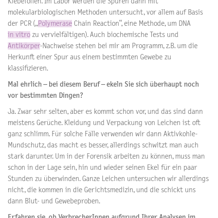
Klebefolien. Im Labor werden die Spuren dann mit
molekularbiologischen Methoden untersucht, vor allem auf Basis
der PCR („
Polymerase
Chain Reaction“, eine Methode, um DNA
in vitro
zu vervielfältigen). Auch biochemische Tests und
Antikörper
-Nachweise stehen bei mir am Programm, z.B. um die
Herkunft einer Spur aus einem bestimmten Gewebe zu
klassifizieren.
Mal ehrlich – bei diesem Beruf – ekeln Sie sich überhaupt noch
vor bestimmten Dingen?
Ja. Zwar sehr selten, aber es kommt schon vor, und das sind dann
meistens Gerüche. Kleidung und Verpackung von Leichen ist oft
ganz schlimm. Für solche Fälle verwenden wir dann Aktivkohle-
Mundschutz, das macht es besser, allerdings schwitzt man auch
stark darunter. Um in der Forensik arbeiten zu können, muss man
schon in der Lage sein, hin und wieder seinen Ekel für ein paar
Stunden zu überwinden. Ganze Leichen untersuchen wir allerdings
nicht, die kommen in die Gerichtsmedizin, und die schickt uns
dann Blut- und Gewebeproben.
Erfahren sie, ob VerbrecherInnen aufgrund Ihrer Analysen im