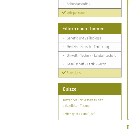
•
Sekundarstufe 2
Lehrpersonen
Filtern nach Themen
•
Genetik und Zellbiologie
•
Medizin - Mensch - Ernährung
•
Umwelt - Technik - Landwirtschaft
•
Gesellschaft - Ethik - Recht
Sonstiges
Quizze
Testen Sie Ihr Wissen zu den
aktuellsten Themen
» Hier gehts zum Quiz!