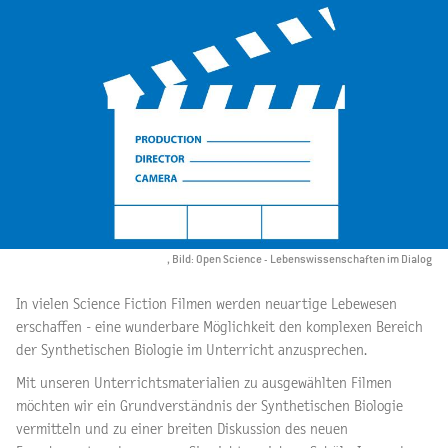
, Bild: Open Science - Lebenswissenschaften im Dialog
In vielen Science Fiction Filmen werden neuartige Lebewesen
erschaffen - eine wunderbare Möglichkeit den komplexen Bereich
der Synthetischen Biologie im Unterricht anzusprechen.
Mit unseren Unterrichtsmaterialien zu ausgewählten Filmen
möchten wir ein Grundverständnis der Synthetischen Biologie
vermitteln und zu einer breiten Diskussion des neuen