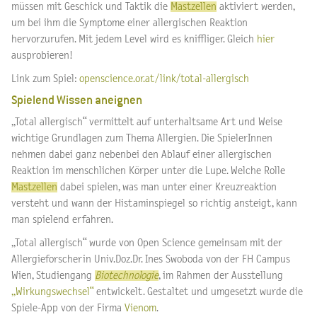
müssen mit Geschick und Taktik die
Mastzellen
aktiviert werden,
um bei ihm die Symptome einer allergischen Reaktion
hervorzurufen. Mit jedem Level wird es kniffliger. Gleich
hier
ausprobieren!
Link zum Spiel:
openscience.or.at/link/total-allergisch
Spielend Wissen aneignen
„Total allergisch“ vermittelt auf unterhaltsame Art und Weise
wichtige Grundlagen zum Thema Allergien. Die SpielerInnen
nehmen dabei ganz nebenbei den Ablauf einer allergischen
Reaktion im menschlichen Körper unter die Lupe. Welche Rolle
Mastzellen
dabei spielen, was man unter einer Kreuzreaktion
versteht und wann der Histaminspiegel so richtig ansteigt, kann
man spielend erfahren.
„Total allergisch“ wurde von Open Science gemeinsam mit der
Allergieforscherin Univ.Doz.Dr. Ines Swoboda von der FH Campus
Wien, Studiengang
Biotechnologie
, im Rahmen der Ausstellung
„Wirkungswechsel“
entwickelt. Gestaltet und umgesetzt wurde die
Spiele-App von der Firma
Vienom
.