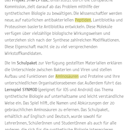
Das
Projekt SYNPEPTIDE
, unterstützt durch die Europäische
Kommission, zielt darauf ab das Problem mithilfe der
synthetischen Biologie zu bewältigen. Die Wissenschaftler werden
neue, auf natürlichen antibakteriellen
Peptiden
, Lantibiotika und
Proteusinen basierte Antibiotika entwickeln. Diese Moleküle
verfügen über vielzählige biologische Wirkungsweisen und
unterziehen sich nach der Synthese zahlreichen Modifikationen.
Diese Eigenschaft macht sie zu viel versprechenden
Wirkstoffkandidaten.
Die im
Schulpaket
zur Verfügung gestellten Materialien erklären
die Unterschiede zwischen Bakterien und Viren und stellen
Aufbau und Funktionen der
Aminosäuren
und Proteine und ihre
unterschiedlichen Organisationsebenen dar. Außerdem führt das
Lernspiel SYNMOD
(geeignet für iOS und Android) das Thema
synthetische Biologie auf unterhaltsame und leicht verständliche
Weise ein. Das Spiel hilft, die Namen und Abkürzungen der 20
gebräuchlichen Aminosäuren zu erlernen. Das Schulpaket,
erhältlich auf Englisch und Deutsch, wurde sowohl für
LehrerInnen, SchülerInnen und StudentInnen als auch für alle
anderen, die sich für die synthetische Biologie interessieren,