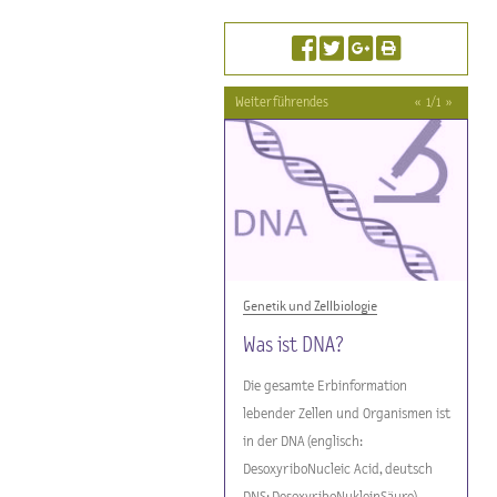
Weiterführendes
«
1
/
1
»
Genetik und Zellbiologie
Was ist DNA?
Die gesamte Erbinformation
lebender Zellen und Organismen ist
in der DNA (englisch:
DesoxyriboNucleic Acid, deutsch
DNS: DesoxyriboNukleinSäure)