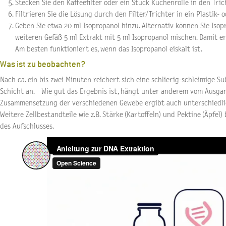
Stecken Sie den Kaffeefilter oder ein Stück Küchenrolle in den Tric
Filtrieren Sie die Lösung durch den Filter/Trichter in ein Plastik- 
Geben Sie etwa 20 ml Isopropanol hinzu. Alternativ können Sie Isop
weiteren Gefäß 5 ml Extrakt mit 5 ml Isopropanol mischen. Damit e
Am besten funktioniert es, wenn das Isopropanol eiskalt ist.
Was ist zu beobachten?
Nach ca. ein bis zwei Minuten reichert sich eine schlierig-schleimige Su
Schicht an. Wie gut das Ergebnis ist, hängt unter anderem vom Ausgan
Zusammensetzung der verschiedenen Gewebe ergibt auch unterschiedlic
Weitere Zellbestandteile wie z.B. Stärke (Kartoffeln) und Pektine (Äpfel)
des Aufschlusses.