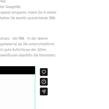
hter.
oder Glasgefäß.
ropanol einsparen, indem Sie in einem
rhalten Sie bereits ausreichende DNA.
bstanz - die DNA - in der oberen
gsmaterial ab. Die unterschiedliche
h gute Aufschlüsse der Zellen.
 beeinflussen ebenfalls die Konsistenz