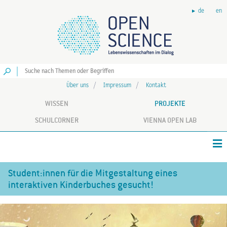
de
en
Los
Über uns
Impressum
Kontakt
WISSEN
PROJEKTE
SCHULCORNER
VIENNA OPEN LAB
Student:innen für die Mitgestaltung eines
interaktiven Kinderbuches gesucht!