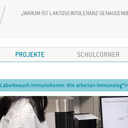
WARUM IST LAKTOSEINTOLERANZ GENAUGEN
PROJEKTE
SCHULCORNER
Laborbesuch ImmunoKomm: Wie arbeiten Immunolog*i