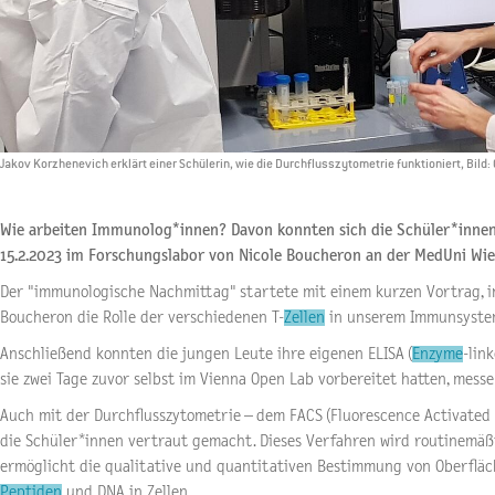
Jakov Korzhenevich erklärt einer Schülerin, wie die Durchflusszytometrie funktioniert, Bil
Wie arbeiten Immunolog*innen? Davon konnten sich die Schüler*inn
15.2.2023 im Forschungslabor von Nicole Boucheron an der MedUni Wie
Der "immunologische Nachmittag" startete mit einem kurzen Vortrag, in
Boucheron die Rolle der verschiedenen T-
Zellen
in unserem Immunsystem 
Anschließend konnten die jungen Leute ihre eigenen ELISA (
Enzyme
-lin
sie zwei Tage zuvor selbst im Vienna Open Lab vorbereitet hatten, mess
Auch mit der Durchflusszytometrie – dem FACS (Fluorescence Activated 
die Schüler*innen vertraut gemacht. Dieses Verfahren wird routinemäß
ermöglicht die qualitative und quantitativen Bestimmung von Oberfläc
Peptiden
und DNA in Zellen.