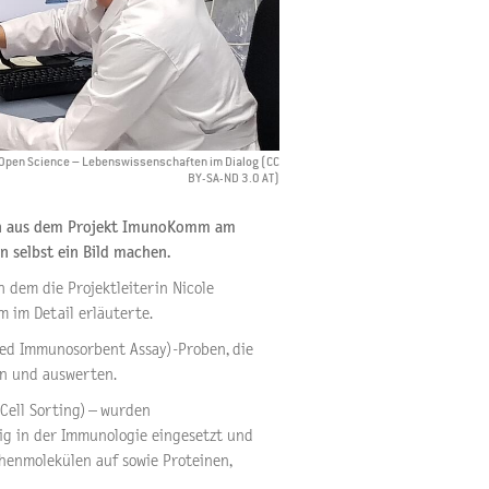
d: Open Science – Lebenswissenschaften im Dialog (CC
BY-SA-ND 3.0 AT)
en aus dem Projekt ImunoKomm am
n selbst ein Bild machen.
 dem die Projektleiterin Nicole
im Detail erläuterte.
ked Immunosorbent Assay)
-Proben, die
en und auswerten.
Cell Sorting) – wurden
ig in der Immunologie eingesetzt und
henmolekülen auf sowie Proteinen,