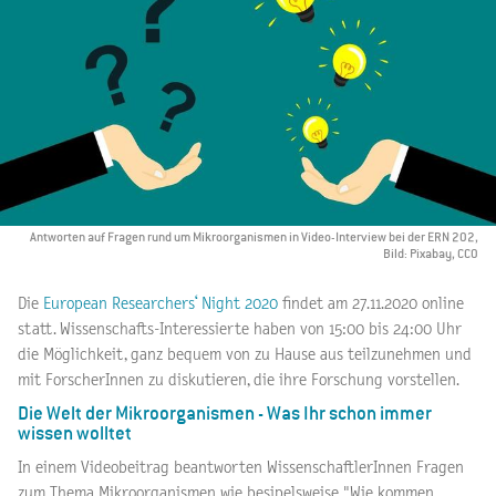
Antworten auf Fragen rund um Mikroorganismen in Video-Interview bei der ERN 202,
Bild: Pixabay, CCO
Die
European Researchers‘ Night 2020
findet am 27.11.2020 online
statt. Wissenschafts-Interessierte haben von 15:00 bis 24:00 Uhr
die Möglichkeit, ganz bequem von zu Hause aus teilzunehmen und
mit ForscherInnen zu diskutieren, die ihre Forschung vorstellen.
Die Welt der Mikroorganismen - Was Ihr schon immer
wissen wolltet
In einem Videobeitrag beantworten WissenschaftlerInnen Fragen
zum Thema Mikroorganismen wie besipelsweise "Wie kommen