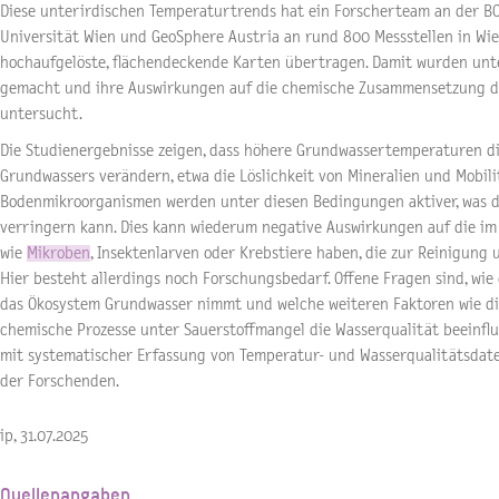
Diese unterirdischen Temperaturtrends hat ein Forscherteam an der BO
Universität Wien und GeoSphere Austria an rund 800 Messstellen in 
hochaufgelöste, flächendeckende Karten übertragen. Damit wurden unte
gemacht und ihre Auswirkungen auf die chemische Zusammensetzung de
untersucht.
Die Studienergebnisse zeigen, dass höhere Grundwassertemperaturen 
Grundwassers verändern, etwa die Löslichkeit von Mineralien und Mobil
Bodenmikroorganismen werden unter diesen Bedingungen aktiver, was d
verringern kann. Dies kann wiederum negative Auswirkungen auf die i
wie
Mikroben
, Insektenlarven oder Krebstiere haben, die zur Reinigung 
Hier besteht allerdings noch Forschungsbedarf. Offene Fragen sind, wie 
das Ökosystem Grundwasser nimmt und welche weiteren Faktoren wie d
chemische Prozesse unter Sauerstoffmangel die Wasserqualität beeinfl
mit systematischer Erfassung von Temperatur- und Wasserqualitätsdaten
der Forschenden.
ip, 31.07.2025
Quellenangaben