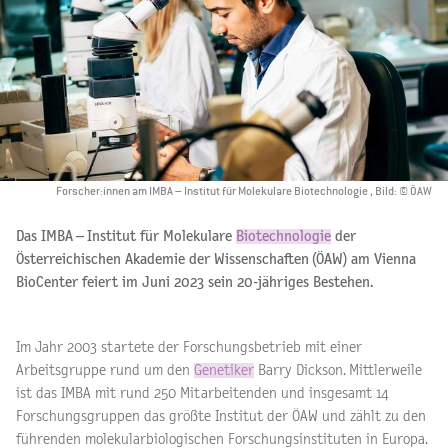
Forscher:innen am IMBA – Institut für Molekulare Biotechnologie , Bild: © ÖAW
Das IMBA – Institut für Molekulare
Biotechnologie
der
Österreichischen Akademie der Wissenschaften (ÖAW) am Vienna
BioCenter feiert im Juni 2023 sein 20-jähriges Bestehen.
Im Jahr 2003 startete der Forschungsbetrieb mit einer
Arbeitsgruppe rund um den
Genetiker
Barry Dickson. Mittlerweile
ist das IMBA mit rund 250 Mitarbeitenden und insgesamt 14
Forschungsgruppen das größte Institut der ÖAW und zählt zu den
führenden molekularbiologischen Forschungsinstituten in Europa.