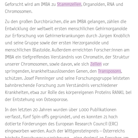
Geforscht wird am IMBA zu
Stammzellen
, Organoiden, RNA und
Chromosomen.
Zu den großen Durchbrüchen, die am IMBA gelangen, zählen die
Entwicklung der weltweit ersten menschlichen Gehirnorganoide
zur Erforschung von Gehirnerkrankungen durch Jürgen Knoblich
und seine Gruppe sowie der ersten Herzorganoide und
menschlichen Blastoide. Außerdem erreichten Forscher:innen am
IMBA ein tiefgreifendes Verständnis von Chromatin, der Struktur
unserer Chromosomen, sowie davon, wie sich
Zellen
vor
springenden, krankheitsauslösenden Genen, den
Transposons
,
schützen. Josef Penninger und seine Forschungsgruppe leisteten
bahnbrechende Forschung zum Verständnis verschiedener
Krankheiten, etwa zur Rolle des körpereigenen Proteins RANKL bei
der Entstehung von Osteoporose.
In den letzten 20 Jahren wurden über 1.000 Publikationen
verfasst, fünf Spin-offs gegründet, und es konnten 21 hoch
dotierte Förderungen des European Research Council (ERC)
eingeworben werden. Auch der Wittgensteinpreis – Österreichs