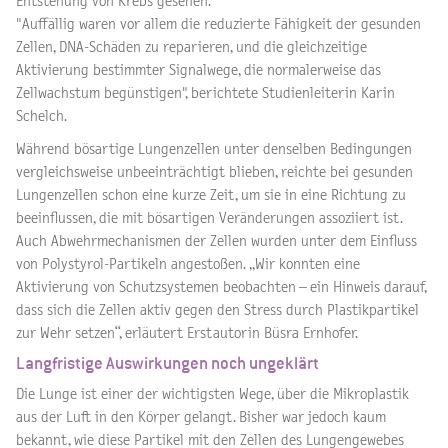
Entstehung von Krebs gesehen.
"Auffällig waren vor allem die reduzierte Fähigkeit der gesunden
Zellen, DNA-Schäden zu reparieren, und die gleichzeitige
Aktivierung bestimmter Signalwege, die normalerweise das
Zellwachstum begünstigen", berichtete Studienleiterin Karin
Schelch.
Während bösartige Lungenzellen unter denselben Bedingungen
vergleichsweise unbeeinträchtigt blieben, reichte bei gesunden
Lungenzellen schon eine kurze Zeit, um sie in eine Richtung zu
beeinflussen, die mit bösartigen Veränderungen assoziiert ist.
Auch Abwehrmechanismen der Zellen wurden unter dem Einfluss
von Polystyrol-Partikeln angestoßen. „Wir konnten eine
Aktivierung von Schutzsystemen beobachten – ein Hinweis darauf,
dass sich die Zellen aktiv gegen den Stress durch Plastikpartikel
zur Wehr setzen“, erläutert Erstautorin Büsra Ernhofer.
Langfristige Auswirkungen noch ungeklärt
Die Lunge ist einer der wichtigsten Wege, über die Mikroplastik
aus der Luft in den Körper gelangt. Bisher war jedoch kaum
bekannt, wie diese Partikel mit den Zellen des Lungengewebes