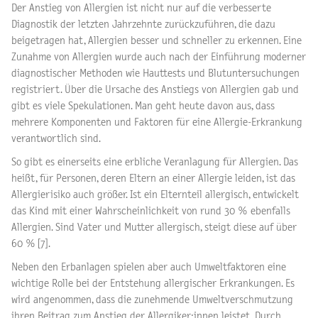
Der Anstieg von Allergien ist nicht nur auf die verbesserte
Diagnostik der letzten Jahrzehnte zurückzuführen, die dazu
beigetragen hat, Allergien besser und schneller zu erkennen. Eine
Zunahme von Allergien wurde auch nach der Einführung moderner
diagnostischer Methoden wie Hauttests und Blutuntersuchungen
registriert. Über die Ursache des Anstiegs von Allergien gab und
gibt es viele Spekulationen. Man geht heute davon aus, dass
mehrere Komponenten und Faktoren für eine Allergie-Erkrankung
verantwortlich sind.
So gibt es einerseits eine erbliche Veranlagung für Allergien. Das
heißt, für Personen, deren Eltern an einer Allergie leiden, ist das
Allergierisiko auch größer. Ist ein Elternteil allergisch, entwickelt
das Kind mit einer Wahrscheinlichkeit von rund 30 % ebenfalls
Allergien. Sind Vater und Mutter allergisch, steigt diese auf über
60 % [7].
Neben den Erbanlagen spielen aber auch Umweltfaktoren eine
wichtige Rolle bei der Entstehung allergischer Erkrankungen. Es
wird angenommen, dass die zunehmende Umweltverschmutzung
ihren Beitrag zum Anstieg der Allergiker:innen leistet. Durch