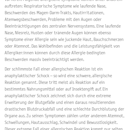
auftreten: Respiratorische Symptome wie laufende Nase,
Beschwerden des Magen-Darm-Trakts, Hautirritationen,
Atemwegsbeschwerden, Probleme mit den Augen oder
Beeinträchtigungen des zentralen Nervensystems. Eine laufende
Nase, Niesreiz, Husten oder tränende Augen können ebenso
Symptome einer Allergie sein wie juckende Haut, Bauchschmerzen
oder Atemnot. Das Wohlbefinden und die Leistungsfähigkeit von
Allergiker:innen können durch diese Allergie-bedingten
Beschwerden massiv beeinträchtigt werden.
Der schlimmste Fall einer allergischen Reaktion ist ein
anaphylaktischer Schock – so wird eine schwere, allergische
Reaktion genannt. Diese tritt meist als Reaktion auf ein
bestimmtes Nahrungsmittel oder auf Insektengift auf. Ein
anaphylaktischer Schock zeichnet sich durch eine extreme
Erweiterung der Blutgefäße und einen daraus resultierenden
drastischen Blutdruckabfall und eine schlechte Durchblutung der
Organe aus. Zu seinen Symptomen zählen unter anderem Atemnot,
Schwellungen, Hautausschlag, Schwindel und Bewusstlosigkeit.
Dieser extreme Fall einer allergischen Reaktion kommt nur selten