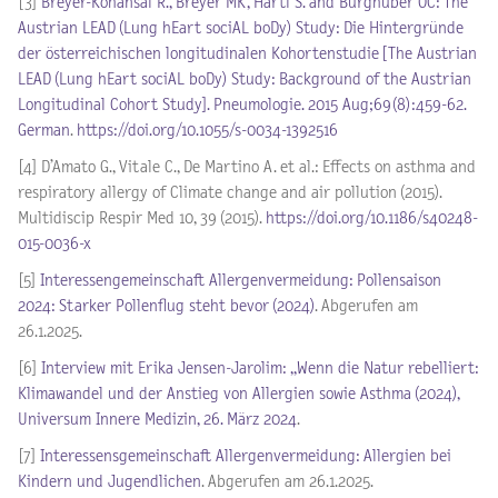
[3]
Breyer-Kohansal R., Breyer MK, Hartl S. and Burghuber OC: The
Austrian LEAD (Lung hEart sociAL boDy) Study: Die Hintergründe
der österreichischen longitudinalen Kohortenstudie [The Austrian
LEAD (Lung hEart sociAL boDy) Study: Background of the Austrian
Longitudinal Cohort Study]. Pneumologie. 2015 Aug;69(8):459-62.
German
.
https://doi.org/10.1055/s-0034-1392516
[4] D’Amato G., Vitale C., De Martino A. et al.: Effects on asthma and
respiratory allergy of Climate change and air pollution (2015).
Multidiscip Respir Med 10, 39 (2015).
https://doi.org/10.1186/s40248-
015-0036-x
[5]
Interessengemeinschaft Allergenvermeidung: Pollensaison
2024: Starker Pollenflug steht bevor (2024)
. Abgerufen am
26.1.2025.
[6]
Interview mit Erika Jensen-Jarolim: „Wenn die Natur rebelliert:
Klimawandel und der Anstieg von Allergien sowie Asthma (2024),
Universum Innere Medizin, 26. März 2024
.
[7]
Interessensgemeinschaft Allergenvermeidung: Allergien bei
Kindern und Jugendlichen
. Abgerufen am 26.1.2025.