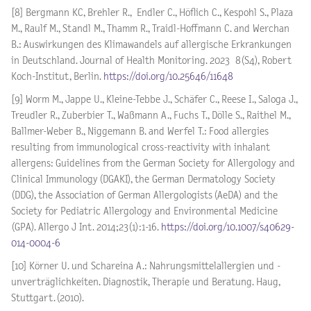
[8] Bergmann KC, Brehler R., Endler C., Höflich C., Kespohl S., Plaza
M., Raulf M., Standl M., Thamm R., Traidl-Hoffmann C. and Werchan
B.: Auswirkungen des Klimawandels auf allergische Erkrankungen
in Deutschland. Journal of Health Monitoring. 2023 8(S4), Robert
Koch-Institut, Berlin.
https://doi.org/10.25646/11648
[9] Worm M., Jappe U., Kleine-Tebbe J., Schäfer C., Reese I., Saloga J.,
Treudler R., Zuberbier T., Waßmann A., Fuchs T., Dölle S., Raithel M.,
Ballmer-Weber B., Niggemann B. and Werfel T.: Food allergies
resulting from immunological cross-reactivity with inhalant
allergens: Guidelines from the German Society for Allergology and
Clinical Immunology (DGAKI), the German Dermatology Society
(DDG), the Association of German Allergologists (AeDA) and the
Society for Pediatric Allergology and Environmental Medicine
(GPA). Allergo J Int. 2014;23(1):1-16.
https://doi.org/10.1007/s40629-
014-0004-6
[10] Körner U. und Schareina A.: Nahrungsmittelallergien und -
unverträglichkeiten. Diagnostik, Therapie und Beratung. Haug,
Stuttgart. (2010).