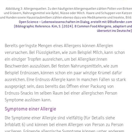
Abbildung 3: Allergenquellen. Zu den häufigsten Allergenquellen zählen Pollen von Birken
und Gräsern, Nahrungsmittel wie Äpfel, Nüsse oder Milch. Haare und Schuppen von Katzen
und Hunden sowie Hausstaubmilben zählen ebenso dazu wie Medikamente und Insekte, Bild:
Open Science – Lebenswissenschaften im Dialog, erstellt mit @BioRender.com
(Bibliographic Reference: Kim, S. (2024). 8 Common Food Allergens, adaptiert und
übersetzt ins Deutsche)
Bereits geringste Mengen eines Allergens können Allergien
verursachen. Bei Flüssigkeiten, wie zum Beispiel Milch, kann schon
ein einziger Tropfen ausreichen, um bei Allergiker:innen
Beschwerden auszulösen. Bei festen Nahrungsmitteln, wie zum
Beispiel Erdnüssen, können schon ein paar winzige Krümel dafür
ausreichen. Eine Erdnuss-Allergie kann in manchen Fällen so stark
ausgeprägt sein, dass bereits das Öffnen einer Packung von
Erdnuss-Snacks im selben Raum bei einer allergischen Person
Symptome auslösen kann.
Symptome einer Allergie
Die Symptome einer Allergie sind vielfältig (für Details siehe
Infoblatt 6) und können bei einem Allergen von Person zu Person
variieren. Folgende allergische Symptome können unter anderem