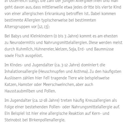
In Österreich steigt die Zahl der jungen Allergiker:inen und man
geht davon aus, dass mittlerweile etwa jedes dritte bis vierte Kind
von einer allergischen Erkrankung betroffen ist. Dabei kommen
bestimmte Allergien typischerweise bei bestimmten
Altersgruppen vor [12, 13]:
Bei Babys und Kleinkindern (0 bis 3 Jahre) kommt es am ehesten
zu Neurodermitis und Nahrungsmittelallergien. Diese werden meist
durch Kuhmilch, Hühnereier, Weizen, Soja, Erd- und Baumnüsse
sowie Fisch ausgelöst.
Im Kindes- und Jugendalter (ca. 3-12 Jahre) dominiert die
Inhalationsallergie (Heuschnupfen und Asthma). Zu den häufigsten
Auslösern zählen hier Fell tragende Tiere wie beispielsweise
Katzen, Hamster oder Meerschweinchen, aber auch
Hausstaubmilben und Pollen.
Im Jugendalter (ca. 12-18 Jahre) treten häufig Kreuzallergien als
Folge einer bestehenden Pollen- oder Nahrungsmittelallergie auf.
Ein Beispiel ist hier eine allergische Reaktion auf Kern- und
Steinobst bei Birkenpollenallergie.