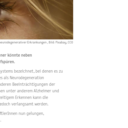
neurodegenerativer Erkrankungen , Bild: Pixabay, CCO
nner könnte neben
fspüren.
stems bezeichnet, bei denen es zu
es als Neurodegeneration
nderen Beeinträchtigungen der
nen unter anderem Alzheimer und
ühzeitigem Erkennen kann die
edoch verlangsamt werden.
ftlerInnen nun gelungen,
.