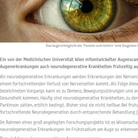
Das Auge ermöglicht als "Fenster zum Gehirn" eine Diagnose 
Ein von der Medizinischen Universität Wien mitentwickelter Augensca
Augenerkrankungen auch neurodegenerative Krankheiten frühzeitig au
Als neurodegenerative Erkrankungen werden Erkrankungen des Nervensy
einem fortschreitenden Verlust von Nervenzellen kommt. Als Folge dies
bezeichneten Vorgangs kann es zu Demenz, Bewegungsstörungen und a
Gesundheit kommen. Häufig sind neurodegenerative Krankheiten, zu de
Parkinson zählen, erblich bedingt. Bisher sind sie nicht heilbar. Bei fr
fortschreitende Neurodegeneration durch entsprechende Behandlung j
Im Rahmen eines groß angelegten Forschungsprojekts ist es Wissenscha
neurodegenerative Erkrankungen im Frühstadium am Auge zu erkennen