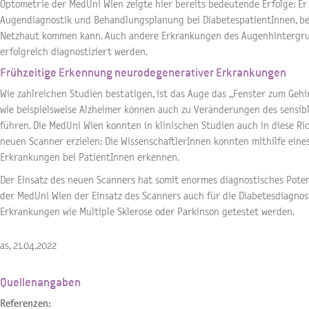
Optometrie der MedUni Wien zeigte hier bereits bedeutende Erfolge: Er
Augendiagnostik und Behandlungsplanung bei DiabetespatientInnen, be
Netzhaut kommen kann. Auch andere Erkrankungen des Augenhintergr
erfolgreich diagnostiziert werden.
Frühzeitige Erkennung neurodegenerativer Erkrankungen
Wie zahlreichen Studien bestätigen, ist das Auge das „Fenster zum Ge
wie beispielsweise Alzheimer können auch zu Veränderungen des sensi
führen. Die MedUni Wien konnten in klinischen Studien auch in diese Ri
neuen Scanner erzielen: Die WissenschaftlerInnen konnten mithilfe ein
Erkrankungen bei PatientInnen erkennen.
Der Einsatz des neuen Scanners hat somit enormes diagnostisches Potent
der MedUni Wien der Einsatz des Scanners auch für die Diabetesdiagno
Erkrankungen wie Multiple Sklerose oder Parkinson getestet werden.
as, 21.04.2022
Quellenangaben
Referenzen: