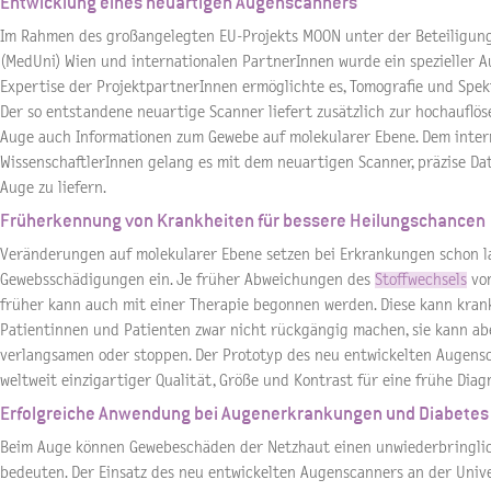
Entwicklung eines neuartigen Augenscanners
Im Rahmen des großangelegten EU-Projekts MOON unter der Beteiligung
(MedUni) Wien und internationalen PartnerInnen wurde ein spezieller A
Expertise der ProjektpartnerInnen ermöglichte es, Tomografie und Spekt
Der so entstandene neuartige Scanner liefert zusätzlich zur hochauflö
Auge auch Informationen zum Gewebe auf molekularer Ebene. Dem inter
WissenschaftlerInnen gelang es mit dem neuartigen Scanner, präzise D
Auge zu liefern.
Früherkennung von Krankheiten für bessere Heilungschancen
Veränderungen auf molekularer Ebene setzen bei Erkrankungen schon l
Gewebsschädigungen ein. Je früher Abweichungen des
Stoffwechsels
von
früher kann auch mit einer Therapie begonnen werden. Diese kann kran
Patientinnen und Patienten zwar nicht rückgängig machen, sie kann abe
verlangsamen oder stoppen. Der Prototyp des neu entwickelten Augensc
weltweit einzigartiger Qualität, Größe und Kontrast für eine frühe Dia
Erfolgreiche Anwendung bei Augenerkrankungen und Diabetes
Beim Auge können Gewebeschäden der Netzhaut einen unwiederbringlic
bedeuten. Der Einsatz des neu entwickelten Augenscanners an der Univ