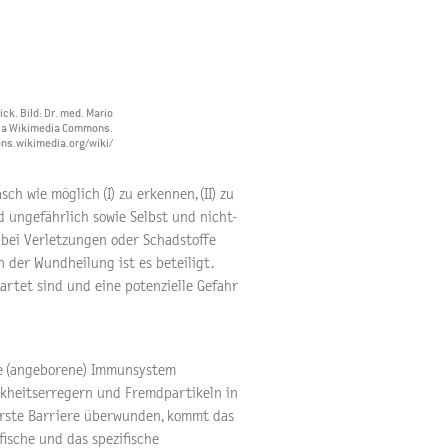
k. Bild: Dr. med. Mario
 via Wikimedia Commons.
ns.wikimedia.org/wiki/
h wie möglich (I) zu erkennen, (II) zu
nd ungefährlich sowie Selbst und nicht-
 bei Verletzungen oder Schadstoffe
 der Wundheilung ist es beteiligt.
artet sind und eine potenzielle Gefahr
che (angeborene) Immunsystem
nkheitserregern und Fremdpartikeln in
e erste Barriere überwunden, kommt das
fische und das spezifische