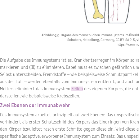
Abbildung 2: Organe des menschlichen Immunsystems im Überblic
Schubert, Heidelberg, Germany, CC BY-SA 2.5,
https://commo
Die Aufgabe des Immunsystems ist es, Krankheitserreger im Körper so rasc
markieren und (III) zu eliminieren. Dabei muss es zwischen gefährlich u
Selbst unterscheiden. Fremdstoffe – wie beispielsweise Schmutzpartikel
aus der Luft – werden ebenfalls vom Immunsystem entfernt, und auch an
Weiters eliminiert das Immunsystem
Zellen
des eigenen Körpers, die ent
darstellen, wie beispielsweise Krebszellen.
Zwei Ebenen der Immunabwehr
Das Immunsystem arbeitet prinzipiell auf zwei Ebenen: Das unspezifis
verhindert als erster Schutzschild des Körpers das Eindringen von Kra
den Körper bzw. leitet rasch erste Schritte gegen diese ein. Wird dies
spezifische (adaptive, erworbene) Immunsystem zum Einsatz. Das unspezi