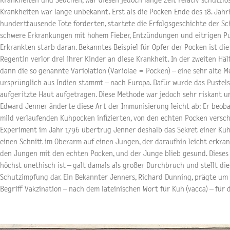
Krankheiten und Seuchen, war diesen jedoch lange Zeit relativ schutzlo
Krankheiten war lange unbekannt. Erst als die Pocken Ende des 18. Jah
hunderttausende Tote forderten, startete die Erfolgsgeschichte der Sc
schwere Erkrankungen mit hohem Fieber, Entzündungen und eitrigen Pus
Erkrankten starb daran. Bekanntes Beispiel für Opfer der Pocken ist die
Regentin verlor drei ihrer Kinder an diese Krankheit. In der zweiten Häl
dann die so genannte Variolation (Variolae = Pocken) – eine sehr alte 
ursprünglich aus Indien stammt – nach Europa. Dafür wurde das Pustels
aufgeritzte Haut aufgetragen. Diese Methode war jedoch sehr riskant un
Edward Jenner änderte diese Art der Immunisierung leicht ab: Er beobac
mild verlaufenden Kuhpocken infizierten, von den echten Pocken versc
Experiment im Jahr 1796 übertrug Jenner deshalb das Sekret einer Ku
einen Schnitt im Oberarm auf einen Jungen, der daraufhin leicht erkrank
den Jungen mit den echten Pocken, und der Junge blieb gesund. Dieses 
höchst unethisch ist – galt damals als großer Durchbruch und stellt di
Schutzimpfung dar. Ein Bekannter Jenners, Richard Dunning, prägte u
Begriff Vakzination – nach dem lateinischen Wort für Kuh (vacca) – für 