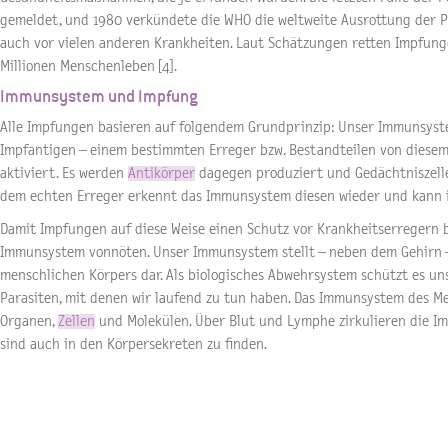
gemeldet, und 1980 verkündete die WHO die weltweite Ausrottung der 
auch vor vielen anderen Krankheiten. Laut Schätzungen retten Impfunge
Millionen Menschenleben [4].
Immunsystem und Impfung
Alle Impfungen basieren auf folgendem Grundprinzip: Unser Immunsys
Impfantigen – einem bestimmten Erreger bzw. Bestandteilen von dies
aktiviert. Es werden
Antikörper
dagegen produziert und Gedächtniszellen
dem echten Erreger erkennt das Immunsystem diesen wieder und kann ih
Damit Impfungen auf diese Weise einen Schutz vor Krankheitserregern bi
Immunsystem vonnöten. Unser Immunsystem stellt – neben dem Gehirn –
menschlichen Körpers dar. Als biologisches Abwehrsystem schützt es un
Parasiten, mit denen wir laufend zu tun haben. Das Immunsystem des Me
Organen,
Zellen
und Molekülen. Über Blut und Lymphe zirkulieren die 
sind auch in den Körpersekreten zu finden.