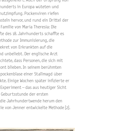
s ausgeliefert. Auch der Ursprung von
rhunderts in Europa wüteten und
hutzimpfung. Pockenviren riefen
teln hervor, und rund ein Drittel der
 Familie von Maria Theresia: Die
fte des 18. Jahrhunderts schaffte es
Methode zur Immunisierung, die
ekret von Erkrankten auf die
d unbeliebt. Der englische Arzt
htete, dass Personen, die sich mit
hont blieben. In seinem berühmten
hpockenblase einer Stallmagd über
te. Einige Wochen später infizierte er
Experiment – das aus heutiger Sicht
e Geburtsstunde der ersten
m die Jahrhundertwende herum den
die von Jenner entwickelte Methode [2].