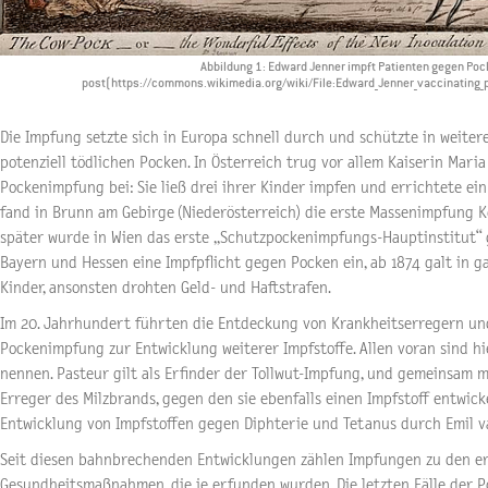
Abbildung 1: Edward Jenner impft Patienten gegen Poc
post(https://commons.wikimedia.org/wiki/File:Edward_Jenner_vaccinating
Die Impfung setzte sich in Europa schnell durch und schützte in weiter
potenziell tödlichen Pocken. In Österreich trug vor allem Kaiserin Mari
Pockenimpfung bei: Sie ließ drei ihrer Kinder impfen und errichtete ein 
fand in Brunn am Gebirge (Niederösterreich) die erste Massenimpfung K
später wurde in Wien das erste „Schutzpockenimpfungs-Hauptinstitut“ 
Bayern und Hessen eine Impfpflicht gegen Pocken ein, ab 1874 galt in g
Kinder, ansonsten drohten Geld- und Haftstrafen.
Im 20. Jahrhundert führten die Entdeckung von Krankheitserregern un
Pockenimpfung zur Entwicklung weiterer Impfstoffe. Allen voran sind h
nennen. Pasteur gilt als Erfinder der Tollwut-Impfung, und gemeinsam
Erreger des Milzbrands, gegen den sie ebenfalls einen Impfstoff entwicke
Entwicklung von Impfstoffen gegen Diphterie und Tetanus durch Emil v
Seit diesen bahnbrechenden Entwicklungen zählen Impfungen zu den er
Gesundheitsmaßnahmen, die je erfunden wurden. Die letzten Fälle der 