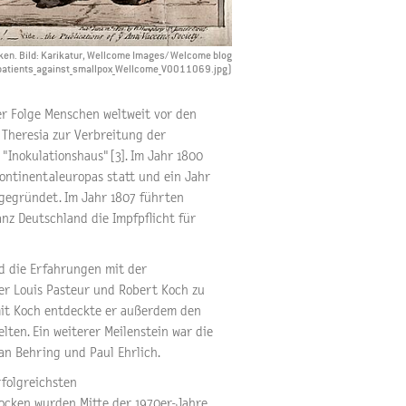
ken. Bild: Karikatur, Wellcome Images/ Welcome blog
_patients_against_smallpox_Wellcome_V0011069.jpg)
er Folge Menschen weltweit vor den
a Theresia zur Verbreitung der
"Inokulationshaus" [3]. Im Jahr 1800
ontinentaleuropas statt und ein Jahr
gegründet. Im Jahr 1807 führten
anz Deutschland die Impfpflicht für
d die Erfahrungen mit der
ier Louis Pasteur und Robert Koch zu
 mit Koch entdeckte er außerdem den
lten. Ein weiterer Meilenstein war die
an Behring und Paul Ehrlich.
folgreichsten
Pocken wurden Mitte der 1970er-Jahre