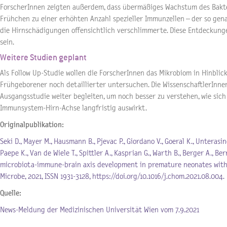
ForscherInnen zeigten außerdem, dass übermäßiges Wachstum des Bakte
Frühchen zu einer erhöhten Anzahl spezieller Immunzellen – der so gen
die Hirnschädigungen offensichtlich verschlimmerte. Diese Entdeckung
sein.
Weitere Studien geplant
Als Follow Up-Studie wollen die ForscherInnen das Mikrobiom in Hinblic
Frühgeborener noch detaillierter untersuchen. Die WissenschaftlerInne
Ausgangsstudie weiter begleiten, um noch besser zu verstehen, wie sich
Immunsystem-Hirn-Achse langfristig auswirkt.
Originalpublikation:
Seki D., Mayer M., Hausmann B., Pjevac P., Giordano V., Goeral K., Unteras
Paepe K., Van de Wiele T., Spittler A., Kasprian G., Warth B., Berger A., Ber
microbiota-immune-brain axis development in premature neonates with b
Microbe, 2021, ISSN 1931-3128, https://doi.org/10.1016/j.chom.2021.08.004.
Quelle:
News-Meldung der Medizinischen Universität Wien vom 7.9.2021