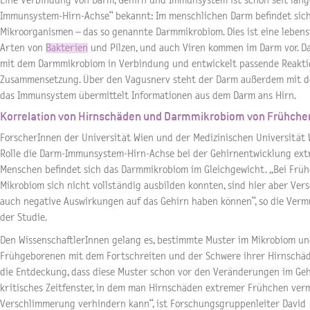
Eine Verbindung von Darm, Gehirn und Immunsystem ist schon seit län
Immunsystem-Hirn-Achse“ bekannt: Im menschlichen Darm befindet sich 
Mikroorganismen – das so genannte Darmmikrobiom. Dies ist eine lebe
Arten von
Bakterien
und Pilzen, und auch Viren kommen im Darm vor. 
mit dem Darmmikrobiom in Verbindung und entwickelt passende Reaktio
Zusammensetzung. Über den Vagusnerv steht der Darm außerdem mit d
das Immunsystem übermittelt Informationen aus dem Darm ans Hirn.
Korrelation von Hirnschäden und Darmmikrobiom von Frühche
ForscherInnen der Universität Wien und der Medizinischen Universität
Rolle die Darm-Immunsystem-Hirn-Achse bei der Gehirnentwicklung ext
Menschen befindet sich das Darmmikrobiom im Gleichgewicht. „Bei Fr
Mikrobiom sich nicht vollständig ausbilden konnten, sind hier aber Ver
auch negative Auswirkungen auf das Gehirn haben können“, so die Verm
der Studie.
Den WissenschaftlerInnen gelang es, bestimmte Muster im Mikrobiom un
Frühgeborenen mit dem Fortschreiten und der Schwere ihrer Hirnschäde
die Entdeckung, dass diese Muster schon vor den Veränderungen im Gehi
kritisches Zeitfenster, in dem man Hirnschäden extremer Frühchen ver
Verschlimmerung verhindern kann“, ist Forschungsgruppenleiter David 