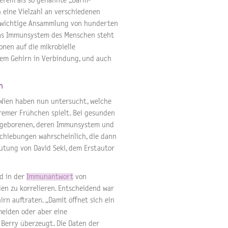
gerem als so genannte „Darm-
eine Vielzahl an verschiedenen
nswichtige Ansammlung von hunderten
Das Immunsystem des Menschen steht
nen auf die mikrobielle
em Gehirn in Verbindung, und auch
n
 Wien haben nun untersucht, welche
remer Frühchen spielt. Bei gesunden
ühgeborenen, deren Immunsystem und
schiebungen wahrscheinlich, die dann
utung von David Seki, dem Erstautor
d in der
Immunantwort
von
n zu korrelieren. Entscheidend war
rn auftraten. „Damit öffnet sich ein
meiden oder aber eine
Berry überzeugt. Die Daten der