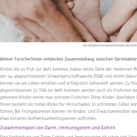
Darmbakterien beeinflussen die Gehi
Wiener ForscherInnen entdecken Zusammenhang zwischen Darmbakter
Kinder, die zu früh zur Welt kommen, haben heute Dank der modernen M
der 24. abgeschlossenen Schwangerschaftswoche (SSW) und einem Gebu
können sie am Leben erhalten und erfolgreich behandelt werden. Zu frü
abgeschlossenen 37. SSW zur Welt kommen, werden auch als Frühchen bez
geborene Kinder nennt man extreme Frühchen. Diese Kinder überleben h
ihnen besteht ein hohes Risiko für Hirnschäden. In schlimmen Fällen k
führen. Bei Frühgeborenen können im Kindes- und Erwachsenenalter abe
etwa kürzeren Aufmerksamkeitsspannen auftreten.
Zusammenspiel von Darm, Immunsystem und Gehirn