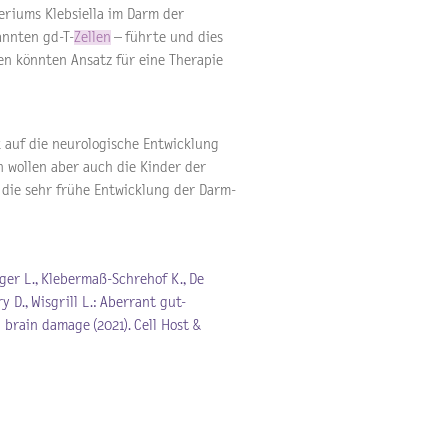
riums Klebsiella im Darm der
annten gd-T-
Zellen
– führte und dies
en könnten Ansatz für eine Therapie
k auf die neurologische Entwicklung
n wollen aber auch die Kinder der
 die sehr frühe Entwicklung der Darm-
inger L., Klebermaß-Schrehof K., De
ry D., Wisgrill L.: Aberrant gut-
rain damage (2021). Cell Host &