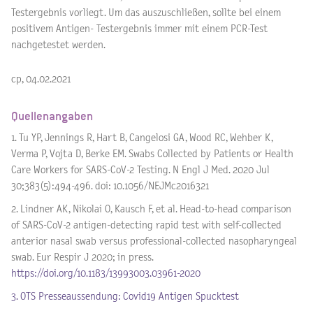
Testergebnis vorliegt. Um das auszuschließen, sollte bei einem
positivem Antigen- Testergebnis immer mit einem PCR-Test
nachgetestet werden.
cp, 04.02.2021
Quellenangaben
1. Tu YP, Jennings R, Hart B, Cangelosi GA, Wood RC, Wehber K,
Verma P, Vojta D, Berke EM. Swabs Collected by Patients or Health
Care Workers for SARS-CoV-2 Testing. N Engl J Med. 2020 Jul
30;383(5):494-496. doi: 10.1056/NEJMc2016321
2. Lindner AK, Nikolai O, Kausch F, et al. Head-to-head comparison
of SARS-CoV-2 antigen-detecting rapid test with self-collected
anterior nasal swab versus professional-collected nasopharyngeal
swab. Eur Respir J 2020; in press.
https://doi.org/10.1183/13993003.03961-2020
3. OTS Presseaussendung: Covid19 Antigen Spucktest