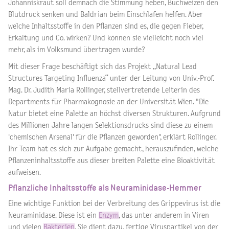
Johanniskraut soll demnach die Stimmung heben, Buchweizen den
Blutdruck senken und Baldrian beim Einschlafen helfen. Aber
welche Inhaltsstoffe in den Pflanzen sind es, die gegen Fieber,
Erkältung und Co. wirken? Und können sie vielleicht noch viel
mehr, als im Volksmund übertragen wurde?
Mit dieser Frage beschäftigt sich das Projekt „Natural Lead
Structures Targeting Influenza“ unter der Leitung von Univ.-Prof.
Mag. Dr. Judith Maria Rollinger, stellvertretende Leiterin des
Departments für Pharmakognosie an der Universität Wien. "Die
Natur bietet eine Palette an höchst diversen Strukturen. Aufgrund
des Millionen Jahre langen Selektionsdrucks sind diese zu einem
'chemischen Arsenal' für die Pflanzen geworden", erklärt Rollinger.
Ihr Team hat es sich zur Aufgabe gemacht, herauszufinden, welche
Pflanzeninhaltsstoffe aus dieser breiten Palette eine Bioaktivität
aufweisen.
Pflanzliche Inhaltsstoffe als Neuraminidase-Hemmer
Eine wichtige Funktion bei der Verbreitung des Grippevirus ist die
Neuraminidase. Diese ist ein
Enzym
, das unter anderem in Viren
und vielen
Bakterien
. Sie dient dazu, fertige Viruspartikel von der