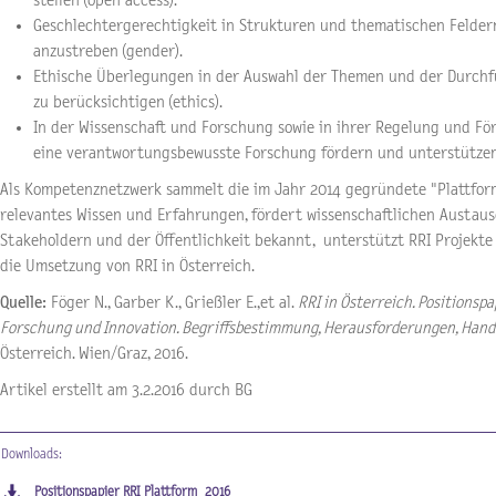
stellen (open access).
Geschlechtergerechtigkeit in Strukturen und thematischen Felder
anzustreben (gender).
Ethische Überlegungen in der Auswahl der Themen und der Durch
zu berücksichtigen (ethics).
In der Wissenschaft und Forschung sowie in ihrer Regelung und Fö
eine verantwortungsbewusste Forschung fördern und unterstützen
Als Kompetenznetzwerk sammelt die im Jahr 2014 gegründete "Plattfor
relevantes Wissen und Erfahrungen, fördert wissenschaftlichen Austau
Stakeholdern und der Öffentlichkeit bekannt, unterstützt RRI Projekte
die Umsetzung von RRI in Österreich.
Quelle:
Föger N., Garber K., Grießler E.,et al.
RRI in Österreich. Positions
Forschung und Innovation. Begriffsbestimmung, Herausforderungen, Han
Österreich. Wien/Graz, 2016.
Artikel erstellt am 3.2.2016 durch BG
Downloads:
Positionspapier RRI Plattform_2016