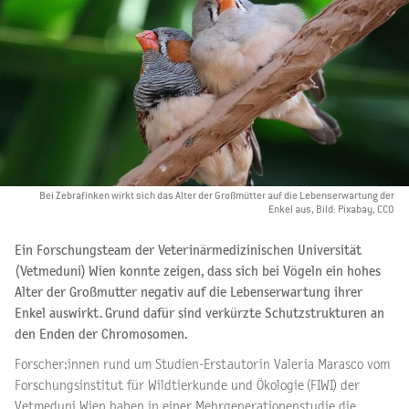
Bei Zebrafinken wirkt sich das Alter der Großmütter auf die Lebenserwartung der
Enkel aus, Bild: Pixabay, CCO
Ein Forschungsteam der Veterinärmedizinischen Universität
(Vetmeduni) Wien konnte zeigen, dass sich bei Vögeln ein hohes
Alter der Großmutter negativ auf die Lebenserwartung ihrer
Enkel auswirkt. Grund dafür sind verkürzte Schutzstrukturen an
den Enden der Chromosomen.
Forscher:innen rund um Studien-Erstautorin Valeria Marasco vom
Forschungsinstitut für Wildtierkunde und Ökologie (FIWI) der
Vetmeduni Wien haben in einer Mehrgenerationenstudie die