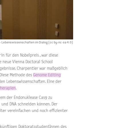
e - Lebenswissenschaften im Dialog (cc by-nc-sa 4.0)
in für den Nobelpreis , war diese
e neue Vienna Doctoral School
gebnisse. Charpentier war maßgeblich
 Diese Methode des
Genome Editing
den Lebenswissenschaften. Eine der
herapien
.
 dem der Endonuklease Cas9 zu
en und DNA schneiden können. Der
iter vereinfachen und noch effizienter
zukünftigen DoktoratsstudentInnen des