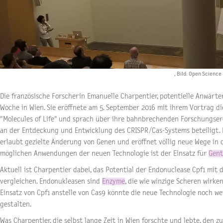
, Bild: Open Scienc
Die französische Forscherin Emanuelle Charpentier, potentielle Anwärter
Woche in Wien. Sie eröffnete am 5. September 2016 mit ihrem Vortrag di
"Molecules of Life" und sprach über ihre bahnbrechenden Forschungser
an der Entdeckung und Entwicklung des CRISPR/Cas-Systems beteiligt.
erlaubt gezielte Änderung von Genen und eröffnet völlig neue Wege in 
möglichen Anwendungen der neuen Technologie ist der Einsatz für
Gent
Aktuell ist Charpentier dabei, das Potential der Endonuclease Cpf1 mit
vergleichen. Endonukleasen sind
Enzyme
, die wie winzige Scheren wirk
Einsatz von Cpf1 anstelle von Cas9 könnte die neue Technologie noch we
gestalten.
Was Charpentier, die selbst lange Zeit in Wien forschte und lebte, den 