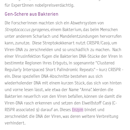
für ExpertInnen nobelpreisverdächtig.
Gen-Schere aus Bakterien
Die Forscherinnen machten sich ein Abwehrsystem von
Streptococcus pyrogenes
, einem Bakterium, das beim Menschen
unter anderem Scharlach und Mandelentzündungen hervorrufen
kann, zunutze. Diese Streptokokkenart nutzt CRISPR/Cas9, um
Viren-DNA zu zerschneiden und so unschädlich zu machen. Nach
einer Virusinfektion fügen die Bakterien DNA-Stücke der Viren in
bestimmte Regionen ihres Erbguts, in sogenannte "Clustered
Regularly Interspaced Short Palindromic Repeats" – kurz CRISPR -
ein. Diese speziellen DNA-Abschnitte bestehen aus sich
wiederholender DNA mit einem kurzen Stück, das sich von hinten
und vorne lesen lässt, wie etwa der Name "Anna". Werden die
Bakterien neuerlich von den Viren befallen, können sie damit die
Viren-DNA rasch erkennen und setzen den Eiweißstoff Cas9 (C-
RISPR associated 9) darauf an. Dieses
Enzym
bindet und
zerschneidet die DNA der Viren, was deren weitere Verbreitung
verhindert.