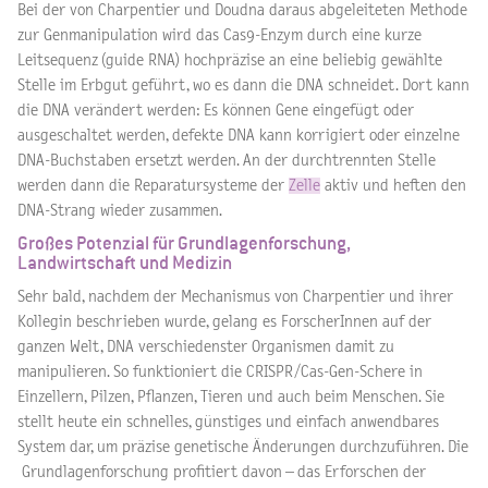
Bei der von Charpentier und Doudna daraus abgeleiteten Methode
zur Genmanipulation wird das Cas9-Enzym durch eine kurze
Leitsequenz (guide RNA) hochpräzise an eine beliebig gewählte
Stelle im Erbgut geführt, wo es dann die DNA schneidet. Dort kann
die DNA verändert werden: Es können Gene eingefügt oder
ausgeschaltet werden, defekte DNA kann korrigiert oder einzelne
DNA-Buchstaben ersetzt werden. An der durchtrennten Stelle
werden dann die Reparatursysteme der
Zelle
aktiv und heften den
DNA-Strang wieder zusammen.
Großes Potenzial für Grundlagenforschung,
Landwirtschaft und Medizin
Sehr bald, nachdem der Mechanismus von Charpentier und ihrer
Kollegin beschrieben wurde, gelang es ForscherInnen auf der
ganzen Welt, DNA verschiedenster Organismen damit zu
manipulieren. So funktioniert die CRISPR/Cas-Gen-Schere in
Einzellern, Pilzen, Pflanzen, Tieren und auch beim Menschen. Sie
stellt heute ein schnelles, günstiges und einfach anwendbares
System dar, um präzise genetische Änderungen durchzuführen. Die
Grundlagenforschung profitiert davon – das Erforschen der