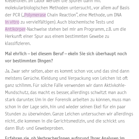
Klebefolien. Im Labor werden die Spuren dann mit
molekularbiologischen Methoden untersucht, vor allem auf Basis
der PCR („
Polymerase
Chain Reaction“, eine Methode, um DNA
in vitro
zu vervielfältigen). Auch biochemische Tests und
Antikörper
-Nachweise stehen bei mir am Programm, z.B. um die
Herkunft einer Spur aus einem bestimmten Gewebe zu
klassifizieren.
Mal ehrlich – bei diesem Beruf – ekeln Sie sich überhaupt noch
vor bestimmten Dingen?
Ja. Zwar sehr selten, aber es kommt schon vor, und das sind dann
meistens Gerüche. Kleidung und Verpackung von Leichen ist oft
ganz schlimm. Für solche Fälle verwenden wir dann Aktivkohle-
Mundschutz, das macht es besser, allerdings schwitzt man auch
stark darunter. Um in der Forensik arbeiten zu können, muss man
schon in der Lage sein, hin und wieder seinen Ekel für ein paar
Stunden zu überwinden. Ganze Leichen untersuchen wir allerdings
nicht, die kommen in die Gerichtsmedizin, und die schickt uns
dann Blut- und Gewebeproben.
Erfahren sie, ob VerbrecherInnen aufgrund Ihrer Analysen im