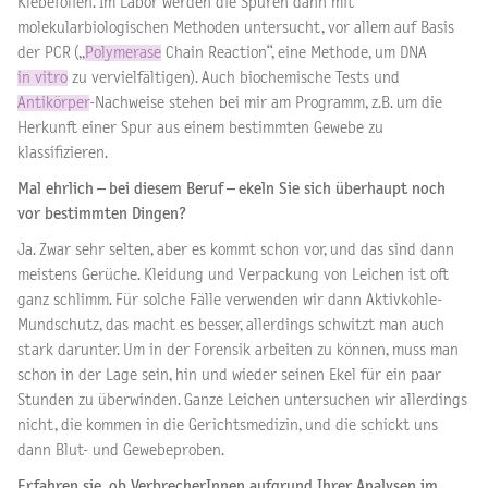
Klebefolien. Im Labor werden die Spuren dann mit
molekularbiologischen Methoden untersucht, vor allem auf Basis
der PCR („
Polymerase
Chain Reaction“, eine Methode, um DNA
in vitro
zu vervielfältigen). Auch biochemische Tests und
Antikörper
-Nachweise stehen bei mir am Programm, z.B. um die
Herkunft einer Spur aus einem bestimmten Gewebe zu
klassifizieren.
Mal ehrlich – bei diesem Beruf – ekeln Sie sich überhaupt noch
vor bestimmten Dingen?
Ja. Zwar sehr selten, aber es kommt schon vor, und das sind dann
meistens Gerüche. Kleidung und Verpackung von Leichen ist oft
ganz schlimm. Für solche Fälle verwenden wir dann Aktivkohle-
Mundschutz, das macht es besser, allerdings schwitzt man auch
stark darunter. Um in der Forensik arbeiten zu können, muss man
schon in der Lage sein, hin und wieder seinen Ekel für ein paar
Stunden zu überwinden. Ganze Leichen untersuchen wir allerdings
nicht, die kommen in die Gerichtsmedizin, und die schickt uns
dann Blut- und Gewebeproben.
Erfahren sie, ob VerbrecherInnen aufgrund Ihrer Analysen im