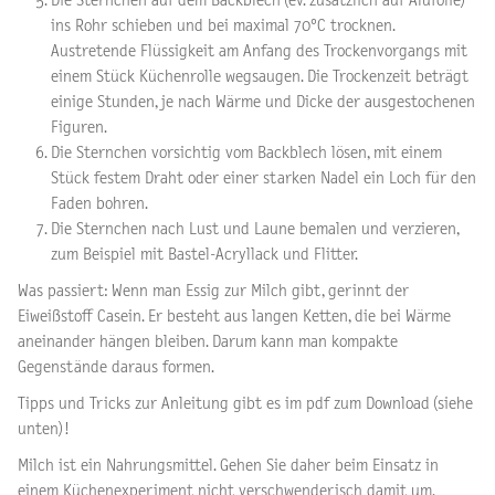
Die Sternchen auf dem Backblech (ev. zusätzlich auf Alufolie)
ins Rohr schieben und bei maximal 70°C trocknen.
Austretende Flüssigkeit am Anfang des Trockenvorgangs mit
einem Stück Küchenrolle wegsaugen. Die Trockenzeit beträgt
einige Stunden, je nach Wärme und Dicke der ausgestochenen
Figuren.
Die Sternchen vorsichtig vom Backblech lösen, mit einem
Stück festem Draht oder einer starken Nadel ein Loch für den
Faden bohren.
Die Sternchen nach Lust und Laune bemalen und verzieren,
zum Beispiel mit Bastel-Acryllack und Flitter.
Was passiert: Wenn man Essig zur Milch gibt, gerinnt der
Eiweißstoff Casein. Er besteht aus langen Ketten, die bei Wärme
aneinander hängen bleiben. Darum kann man kompakte
Gegenstände daraus formen.
Tipps und Tricks zur Anleitung gibt es im pdf zum Download (siehe
unten)!
Milch ist ein Nahrungsmittel. Gehen Sie daher beim Einsatz in
einem Küchenexperiment nicht verschwenderisch damit um.