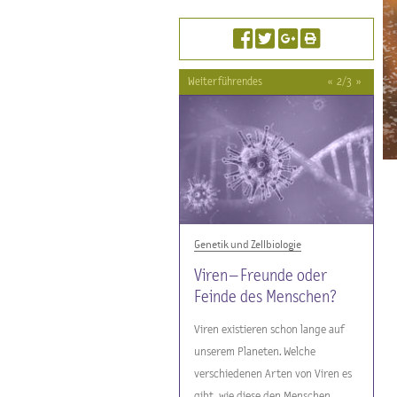
Weiterführendes
«
2
/
3
»
Medizin - Mensch - Ernährung
Genetik und Zellbiologie
Sonstiges
Impfen – eine
Viren – Freunde oder
Mikrobiom des Menschen:
altbewährte Methode zur
Feinde des Menschen?
Erforschung der
Prävention von
Mikroorgansimen im
Viren existieren schon lange auf
Infektionskrankheiten
digitalen Zeitalter
unserem Planeten. Welche
verschiedenen Arten von Viren es
gibt, wie diese den Menschen