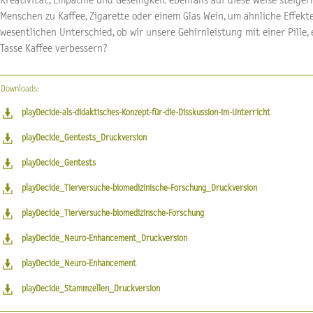
Kreativität, Empathie und Geselligkeit ebenfalls auf diese Weise steigern
Menschen zu Kaffee, Zigarette oder einem Glas Wein, um ähnliche Effekt
wesentlichen Unterschied, ob wir unsere Gehirnleistung mit einer Pille
Tasse Kaffee verbessern?
Downloads:
playDecide-als-didaktisches-Konzept-für-die-Disskussion-im-Unterricht
playDecide_Gentests_Druckversion
playDecide_Gentests
playDecide_Tierversuche-biomedizinische-Forschung_Druckversion
playDecide_Tierversuche-biomedizinsche-Forschung
playDecide_Neuro-Enhancement_Druckversion
playDecide_Neuro-Enhancement
playDecide_Stammzellen_Druckversion