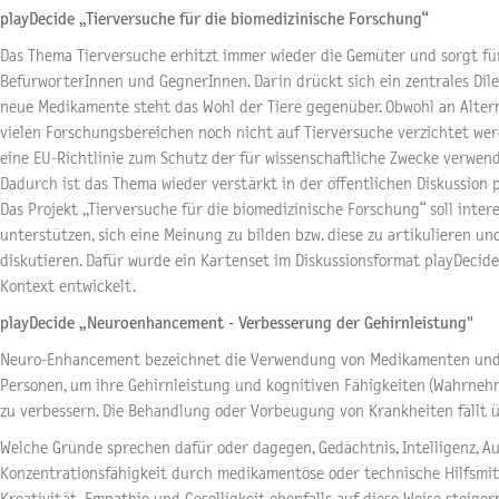
playDecide „Tierversuche für die biomedizinische Forschung“
Das Thema Tierversuche erhitzt immer wieder die Gemüter und sorgt für
BefürworterInnen und GegnerInnen. Darin drückt sich ein zentrales Di
neue Medikamente steht das Wohl der Tiere gegenüber. Obwohl an Alter
vielen Forschungsbereichen noch nicht auf Tierversuche verzichtet wer
eine EU-Richtlinie zum Schutz der für wissenschaftliche Zwecke verwend
Dadurch ist das Thema wieder verstärkt in der öffentlichen Diskussion 
Das Projekt „Tierversuche für die biomedizinische Forschung“ soll inter
unterstützen, sich eine Meinung zu bilden bzw. diese zu artikulieren u
diskutieren. Dafür wurde ein Kartenset im Diskussionsformat playDecide 
Kontext entwickelt.
playDecide „Neuroenhancement - Verbesserung der Gehirnleistung"
Neuro-Enhancement bezeichnet die Verwendung von Medikamenten und
Personen, um ihre Gehirnleistung und kognitiven Fähigkeiten (Wahrneh
zu verbessern. Die Behandlung oder Vorbeugung von Krankheiten fällt ü
Welche Gründe sprechen dafür oder dagegen, Gedächtnis, Intelligenz, 
Konzentrationsfähigkeit durch medikamentöse oder technische Hilfsmitt