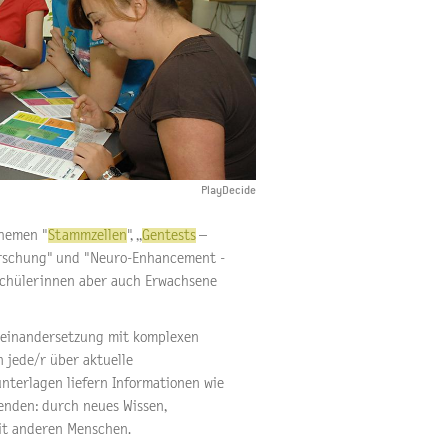
PlayDecide
hemen "
Stammzellen
", „
Gentests
–
Forschung" und "Neuro-Enhancement -
 Schülerinnen aber auch Erwachsene
seinandersetzung mit komplexen
 jede/r über aktuelle
unterlagen liefern Informationen wie
lenden: durch neues Wissen,
it anderen Menschen.