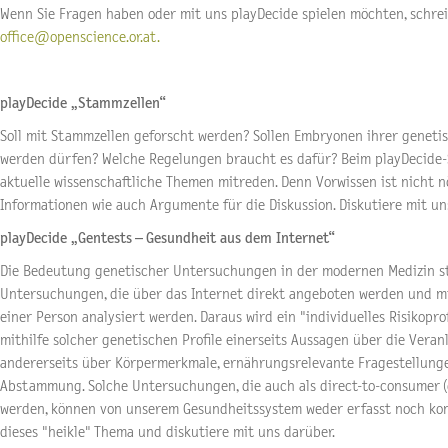
Wenn Sie Fragen haben oder mit uns playDecide spielen möchten, schreib
office@openscience.or.at.
playDecide „Stammzellen“
Soll mit Stammzellen geforscht werden? Sollen Embryonen ihrer genet
werden dürfen? Welche Regelungen braucht es dafür? Beim playDecide-S
aktuelle wissenschaftliche Themen mitreden. Denn Vorwissen ist nicht nö
Informationen wie auch Argumente für die Diskussion. Diskutiere mit un
playDecide „Gentests – Gesundheit aus dem Internet“
Die Bedeutung genetischer Untersuchungen in der modernen Medizin ste
Untersuchungen, die über das Internet direkt angeboten werden und mi
einer Person analysiert werden. Daraus wird ein "individuelles Risikoprofi
mithilfe solcher genetischen Profile einerseits Aussagen über die Ver
andererseits über Körpermerkmale, ernährungsrelevante Fragestellung
Abstammung. Solche Untersuchungen, die auch als direct-to-consumer (
werden, können von unserem Gesundheitssystem weder erfasst noch kon
dieses "heikle" Thema und diskutiere mit uns darüber.