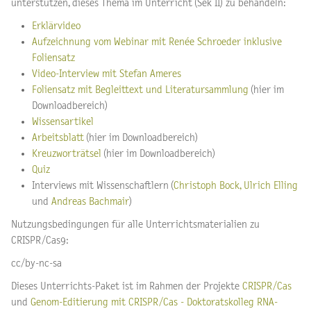
unterstützen, dieses Thema im Unterricht (Sek II) zu behandeln:
Erklärvideo
Aufzeichnung vom Webinar mit Renée Schroeder inklusive
Foliensatz
Video-Interview mit Stefan Ameres
Foliensatz mit Begleittext und Literatursammlung
(hier im
Downloadbereich)
Wissensartikel
Arbeitsblatt
(hier im Downloadbereich)
Kreuzworträtsel
(hier im Downloadbereich)
Quiz
Interviews mit Wissenschaftlern
(
Christoph Bock,
Ulrich Elling
und
Andreas Bachmair
)
Nutzungsbedingungen für alle Unterrichtsmaterialien zu
CRISPR/Cas9:
cc/by-nc-sa
Dieses Unterrichts-Paket ist im Rahmen der Projekte
CRISPR/Cas
und
Genom-Editierung mit CRISPR/Cas - Doktoratskolleg RNA-